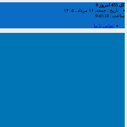
کل
455
امروز
0
تاریخ : جمعه, ۱۶ مرداد , ۱۴۰۵
ساعت :
9:45:18
تماس با ما