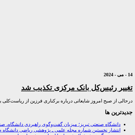
14 - می - 2024
تغییر رئیس‌کل بانک مرکزی تکذیب شد
درحالی از صبح امروز شایعاتی درباره برکناری فرزین از ریاست‌کلی
جديدترين ها
دانشگاه صنعتی تبریز؛ میزبان گفت‌وگوی راهبردی دانشگاه، 
انتشار نخستین شماره مجله علمی ـ پژوهشی ریاضی دانشگاه ص