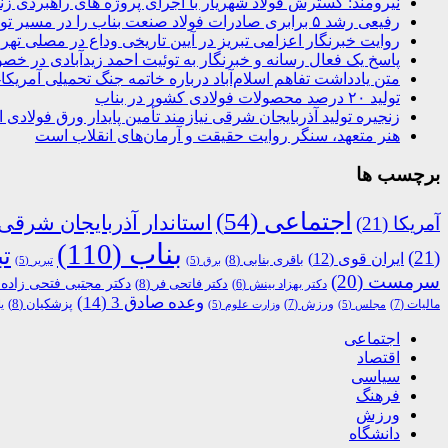
نیرومند: گسترش فولاد شهریار با اجرای پروژه های راهبردی ز
رفیعی رشد ۵ برابری صادرات فولاد صنعت بناب را در مسیر توسعه پایدار قرار داده است
روایت خبرنگار اعزامی تبریز در آیین تاریخی وداع در مصلی تهر
پاسخ یک فعال رسانه و خبرنگار به توئیت احمد زیدآبادی در خ
متن یادداشت تفاهم اسلام‌آباد درباره خاتمه جنگ تحمیلی آمریکا
تولید ۲۰ درصد محصولات فولادی کشور در بناب
زنجیره تولید آذربایجان شرقی نیازمند تأمین پایدار ورق فولادی
هنر متعهد، سنگر روایت حقیقت و آرمان‌های انقلاب است
برچسب ها
اجتماعی
(54)
استاندار آذربایجان شرقی
آمریکا
(21)
بناب
(110)
تب
(21)
ایران قوی
(12)
باقری بنابی
(8)
برق
(5)
تبریر
(5)
سرمست
(20)
دکتر مجتبی فتحی زاده
)
دکتر فاتحی فر
(8)
دکتر بهزاد بینش
(6)
وعده صادق 3
(14)
پزشکیان
(8)
مالیات
(7)
ورزش
(7)
مجلس
(5)
وزارت علوم
(5)
ی
اجتماعی
اقتصاد
سیاسی
فرهنگ
ورزش
دانشگاه