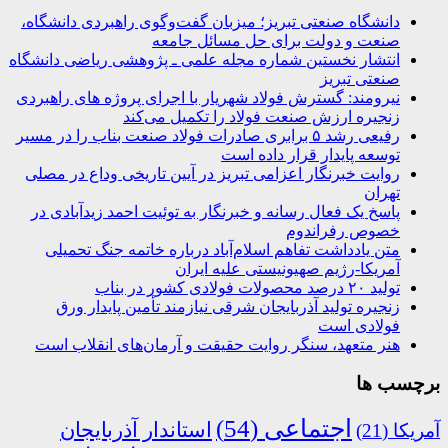
دانشگاه صنعتی تبریز؛ میزبان گفت‌وگوی راهبردی دانشگاه،
صنعت و دولت برای حل مسائل جامعه
انتشار نخستین شماره مجله علمی ـ پژوهشی ریاضی دانشگاه
صنعتی تبریز
نیرومند: گسترش فولاد شهریار با اجرای پروژه های راهبردی
زنجیره ارزش صنعت فولاد را تکمیل می‌کند
رفیعی رشد ۵ برابری صادرات فولاد صنعت بناب را در مسیر
توسعه پایدار قرار داده است
روایت خبرنگار اعزامی تبریز در آیین تاریخی وداع در مصلی
تهران
پاسخ یک فعال رسانه و خبرنگار به توئیت احمد زیدآبادی در
خصوص رفراندوم
متن یادداشت تفاهم اسلام‌آباد درباره خاتمه جنگ تحمیلی
آمریکا-رژیم صهیونیستی علیه ایران
تولید ۲۰ درصد محصولات فولادی کشور در بناب
زنجیره تولید آذربایجان شرقی نیازمند تأمین پایدار ورق
فولادی است
هنر متعهد، سنگر روایت حقیقت و آرمان‌های انقلاب است
برچسب ها
اجتماعی
(54)
استاندار آذربایجان
آمریکا
(21)