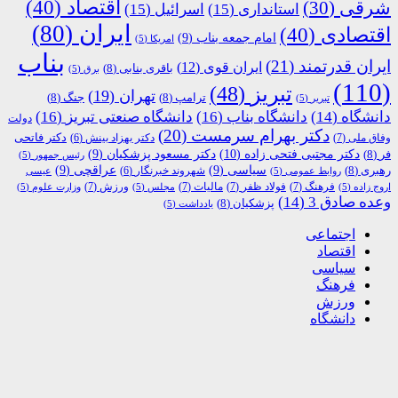
اقتصاد
(40)
شرقی
(30)
استانداری
(15)
اسرائیل
(15)
ایران
(80)
اقتصادی
(40)
امام جمعه بناب
(9)
امریکا
(5)
بناب
ایران قدرتمند
(21)
ایران قوی
(12)
باقری بنابی
(8)
برق
(5)
(110)
تبریز
(48)
تهران
(19)
ترامپ
(8)
جنگ
(8)
تبریر
(5)
دانشگاه
(14)
دانشگاه بناب
(16)
دانشگاه صنعتی تبریز
(16)
دولت
دکتر بهرام سرمست
(20)
دکتر فاتحی
وفاق ملی
(7)
دکتر بهزاد بینش
(6)
دکتر مجتبی فتحی زاده
(10)
فر
(8)
دکتر مسعود پزشکیان
(9)
رئیس جمهور
(5)
رهبری
(8)
سیاسی
(9)
عراقچی
(9)
شهروند خبرنگار
(6)
روابط عمومی
(5)
عیسی
فرهنگ
(7)
فولاد ظفر
(7)
مالیات
(7)
ورزش
(7)
اروج زاده
(5)
مجلس
(5)
وزارت علوم
(5)
وعده صادق 3
(14)
پزشکیان
(8)
یادداشت
(5)
اجتماعی
اقتصاد
سیاسی
فرهنگ
ورزش
دانشگاه