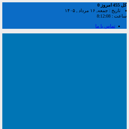
کل
455
امروز
0
تاریخ : جمعه, ۱۶ مرداد , ۱۴۰۵
ساعت :
8:12:08
تماس با ما