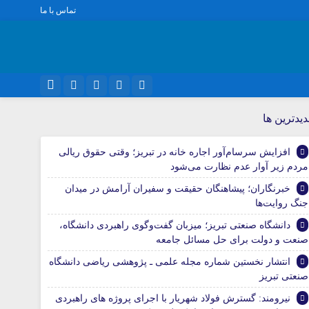
تماس با ما
نام کاربری یا نشانی ایمیل
ویژه خبری
اینستاگرام
يدترين ها
اجتماعی
تلگرام
افزایش سرسام‌آور اجاره خانه در تبریز؛ وقتی حقوق ریالی
اقتصاد
رمز عبور
مردم زیر آوار عدم نظارت می‌شود
سروش
سیاسی
خبرنگاران؛ پیشاهنگان حقیقت و سفیران آرامش در میدان
فرهنگ
ایتا
جنگ روایت‌ها
مرا به خاطر بسپار
آپارات
دانشگاه صنعتی تبریز؛ میزبان گفت‌وگوی راهبردی دانشگاه،
صنعت و دولت برای حل مسائل جامعه
واتساپ
انتشار نخستین شماره مجله علمی ـ پژوهشی ریاضی دانشگاه
صنعتی تبریز
نیرومند: گسترش فولاد شهریار با اجرای پروژه های راهبردی