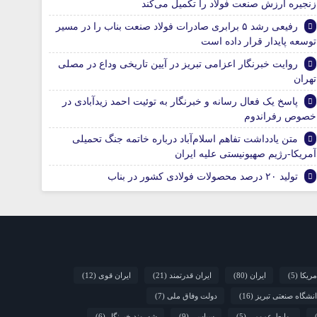
زنجیره ارزش صنعت فولاد را تکمیل می‌کند
رفیعی رشد ۵ برابری صادرات فولاد صنعت بناب را در مسیر
توسعه پایدار قرار داده است
روایت خبرنگار اعزامی تبریز در آیین تاریخی وداع در مصلی
تهران
پاسخ یک فعال رسانه و خبرنگار به توئیت احمد زیدآبادی در
خصوص رفراندوم
متن یادداشت تفاهم اسلام‌آباد درباره خاتمه جنگ تحمیلی
آمریکا-رژیم صهیونیستی علیه ایران
تولید ۲۰ درصد محصولات فولادی کشور در بناب
مریکا
(5)
ایران
(80)
ایران قدرتمند
(21)
ایران قوی
(12)
نشگاه صنعتی تبریز
(16)
دولت وفاق ملی
(7)
روابط عمومی
(5)
سیاسی
(9)
شهروند خبرنگار
(6)