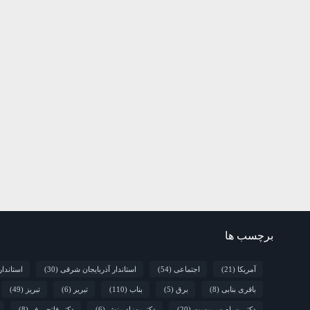
برچسب ها
آمریکا
(21)
اجتماعی
(54)
استاندار آذربایجان شرقی
(30)
استاندا
باقری بنابی
(8)
برق
(5)
بناب
(110)
تبریر
(6)
تبریز
(49)
دکتر بهرام سرمست
(20)
دکتر بهزاد بینش
(6)
دکتر فاتحی فر
(8)