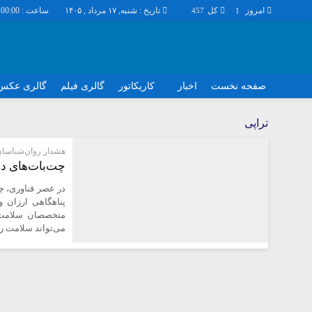
امروز
کل
تاریخ : شنبه, ۱۷ مرداد , ۱۴۰۵
ساعت :
:00:01
457
1
صفحه نخست
اخبار
کاریکاتور
گالری فیلم
گالری عکس
اخبار
چند رسانه
تراپی
اجتماعی
گالری فیلم
هشدار روان‌شناسان
اقتصاد
گالری عکس
چت‌بات‌های در
سیاسی
حساب مشتری
در عصر فناوری، چ
فرهنگ
پناهگاهی ارزان و
متخصصان سلامت ر
می‌تواند سلامت رو