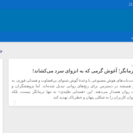
21
دسترسی سریع
پیوندها
جد
تماس با ما
گروه اجتماعی
:
پیوندهای سایت
گروه اقتصاد
مانگر؛ آغوش گرمی که به انزوای سرد می‌کشاند!
سبد خريد
گروه سیاسی
ت‌بات‌های هوش مصنوعی با وعدهٔ گوش شنوای بی‌قضاوت و همدلی فوری، به
برگه دو ستونه
گروه فرهنگ
 همیشه در دسترس برای رنج‌های روانی تبدیل شده‌اند. اما پژوهشگران و
وان هشدار می‌دهند: این «همدلی تقلیدی» نه تنها درمانگر نیست، بلکه
ان کاربران را به شکلی پنهان و خطرناک تهدید کند.