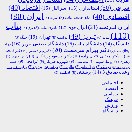
اقتصاد
(40)
شرقی
(30)
استانداری
(15)
اسرائیل
(15)
ایران
(80)
اقتصادی
(40)
امام جمعه بناب
(9)
امریکا
(5)
بناب
ایران قدرتمند
(21)
ایران قوی
(12)
باقری بنابی
(8)
برق
(5)
(110)
تبریز
(49)
تهران
(19)
ترامپ
(8)
جنگ
(8)
تبریر
(6)
دانشگاه
(14)
دانشگاه بناب
(16)
دانشگاه صنعتی تبریز
(16)
دولت
دکتر بهرام سرمست
(20)
دکتر فاتحی
وفاق ملی
(7)
دکتر بهزاد بینش
(6)
دکتر مجتبی فتحی زاده
(10)
فر
(8)
دکتر مسعود پزشکیان
(9)
رئیس جمهور
(5)
رهبری
(8)
سیاسی
(9)
عراقچی
(9)
شهروند خبرنگار
(6)
روابط عمومی
(5)
عیسی
فرهنگ
(7)
فولاد ظفر
(7)
مالیات
(7)
ورزش
(7)
اروج زاده
(5)
مجلس
(5)
وزارت علوم
(5)
وعده صادق 3
(14)
پزشکیان
(8)
یادداشت
(5)
اجتماعی
اقتصاد
سیاسی
فرهنگ
ورزش
دانشگاه