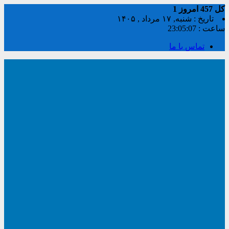
کل
457
امروز
1
تاریخ : شنبه, ۱۷ مرداد , ۱۴۰۵
ساعت :
23:05:08
تماس با ما