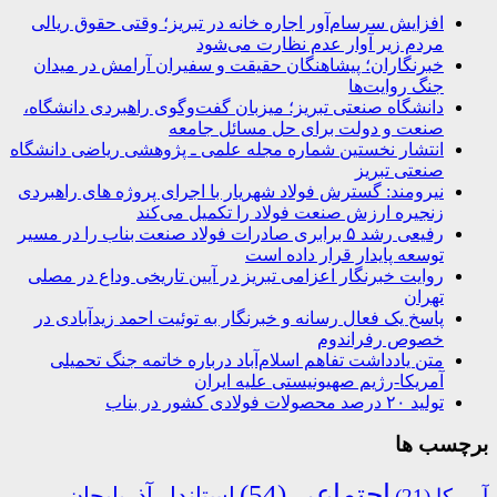
افزایش سرسام‌آور اجاره خانه در تبریز؛ وقتی حقوق ریالی
مردم زیر آوار عدم نظارت می‌شود
خبرنگاران؛ پیشاهنگان حقیقت و سفیران آرامش در میدان
جنگ روایت‌ها
دانشگاه صنعتی تبریز؛ میزبان گفت‌وگوی راهبردی دانشگاه،
صنعت و دولت برای حل مسائل جامعه
انتشار نخستین شماره مجله علمی ـ پژوهشی ریاضی دانشگاه
صنعتی تبریز
نیرومند: گسترش فولاد شهریار با اجرای پروژه های راهبردی
زنجیره ارزش صنعت فولاد را تکمیل می‌کند
رفیعی رشد ۵ برابری صادرات فولاد صنعت بناب را در مسیر
توسعه پایدار قرار داده است
روایت خبرنگار اعزامی تبریز در آیین تاریخی وداع در مصلی
تهران
پاسخ یک فعال رسانه و خبرنگار به توئیت احمد زیدآبادی در
خصوص رفراندوم
متن یادداشت تفاهم اسلام‌آباد درباره خاتمه جنگ تحمیلی
آمریکا-رژیم صهیونیستی علیه ایران
تولید ۲۰ درصد محصولات فولادی کشور در بناب
برچسب ها
اجتماعی
(54)
استاندار آذربایجان
آمریکا
(21)