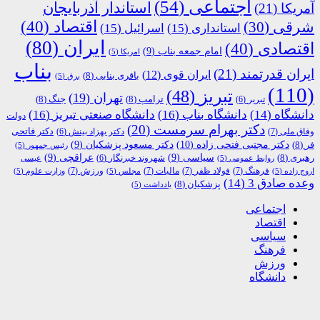
اجتماعی
(54)
استاندار آذربایجان
آمریکا
(21)
اقتصاد
(40)
شرقی
(30)
استانداری
(15)
اسرائیل
(15)
ایران
(80)
اقتصادی
(40)
امام جمعه بناب
(9)
امریکا
(5)
بناب
ایران قدرتمند
(21)
ایران قوی
(12)
باقری بنابی
(8)
برق
(5)
(110)
تبریز
(48)
تهران
(19)
ترامپ
(8)
جنگ
(8)
تبریر
(6)
دانشگاه
(14)
دانشگاه بناب
(16)
دانشگاه صنعتی تبریز
(16)
دولت
دکتر بهرام سرمست
(20)
دکتر فاتحی
وفاق ملی
(7)
دکتر بهزاد بینش
(6)
دکتر مجتبی فتحی زاده
(10)
فر
(8)
دکتر مسعود پزشکیان
(9)
رئیس جمهور
(5)
رهبری
(8)
سیاسی
(9)
عراقچی
(9)
شهروند خبرنگار
(6)
روابط عمومی
(5)
عیسی
فرهنگ
(7)
فولاد ظفر
(7)
مالیات
(7)
ورزش
(7)
اروج زاده
(5)
مجلس
(5)
وزارت علوم
(5)
وعده صادق 3
(14)
پزشکیان
(8)
یادداشت
(5)
اجتماعی
اقتصاد
سیاسی
فرهنگ
ورزش
دانشگاه