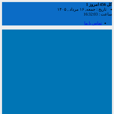
کل
456
امروز
1
تاریخ : جمعه, ۱۶ مرداد , ۱۴۰۵
ساعت :
16:32:03
تماس با ما