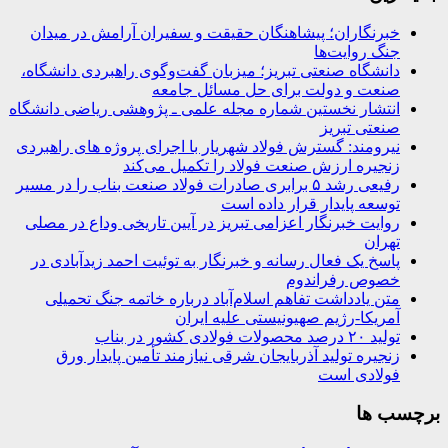
خبرنگاران؛ پیشاهنگان حقیقت و سفیران آرامش در میدان
جنگ روایت‌ها
دانشگاه صنعتی تبریز؛ میزبان گفت‌وگوی راهبردی دانشگاه،
صنعت و دولت برای حل مسائل جامعه
انتشار نخستین شماره مجله علمی ـ پژوهشی ریاضی دانشگاه
صنعتی تبریز
نیرومند: گسترش فولاد شهریار با اجرای پروژه های راهبردی
زنجیره ارزش صنعت فولاد را تکمیل می‌کند
رفیعی رشد ۵ برابری صادرات فولاد صنعت بناب را در مسیر
توسعه پایدار قرار داده است
روایت خبرنگار اعزامی تبریز در آیین تاریخی وداع در مصلی
تهران
پاسخ یک فعال رسانه و خبرنگار به توئیت احمد زیدآبادی در
خصوص رفراندوم
متن یادداشت تفاهم اسلام‌آباد درباره خاتمه جنگ تحمیلی
آمریکا-رژیم صهیونیستی علیه ایران
تولید ۲۰ درصد محصولات فولادی کشور در بناب
زنجیره تولید آذربایجان شرقی نیازمند تأمین پایدار ورق
فولادی است
برچسب ها