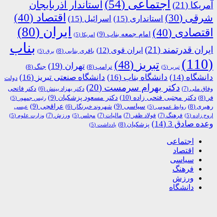
اجتماعی
(54)
استاندار آذربایجان
آمریکا
(21)
اقتصاد
(40)
شرقی
(30)
استانداری
(15)
اسرائیل
(15)
ایران
(80)
اقتصادی
(40)
امام جمعه بناب
(9)
امریکا
(5)
بناب
ایران قدرتمند
(21)
ایران قوی
(12)
باقری بنابی
(8)
برق
(5)
(110)
تبریز
(48)
تهران
(19)
ترامپ
(8)
جنگ
(8)
تبریر
(5)
دانشگاه
(14)
دانشگاه بناب
(16)
دانشگاه صنعتی تبریز
(16)
دولت
دکتر بهرام سرمست
(20)
دکتر فاتحی
وفاق ملی
(7)
دکتر بهزاد بینش
(6)
دکتر مجتبی فتحی زاده
(10)
فر
(8)
دکتر مسعود پزشکیان
(9)
رئیس جمهور
(5)
رهبری
(8)
سیاسی
(9)
عراقچی
(9)
شهروند خبرنگار
(6)
روابط عمومی
(5)
عیسی
فرهنگ
(7)
فولاد ظفر
(7)
مالیات
(7)
ورزش
(7)
اروج زاده
(5)
مجلس
(5)
وزارت علوم
(5)
وعده صادق 3
(14)
پزشکیان
(8)
یادداشت
(5)
اجتماعی
اقتصاد
سیاسی
فرهنگ
ورزش
دانشگاه