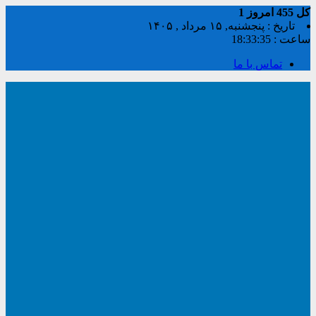
کل
455
امروز
1
تاریخ : پنجشنبه, ۱۵ مرداد , ۱۴۰۵
ساعت :
18:33:35
تماس با ما