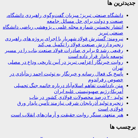
جديدترين ها
دانشگاه صنعتی تبریز؛ میزبان گفت‌وگوی راهبردی دانشگاه،
صنعت و دولت برای حل مسائل جامعه
انتشار نخستین شماره مجله علمی ـ پژوهشی ریاضی دانشگاه
صنعتی تبریز
نیرومند: گسترش فولاد شهریار با اجرای پروژه های راهبردی
زنجیره ارزش صنعت فولاد را تکمیل می‌کند
رفیعی رشد ۵ برابری صادرات فولاد صنعت بناب را در مسیر
توسعه پایدار قرار داده است
روایت خبرنگار اعزامی تبریز در آیین تاریخی وداع در مصلی
تهران
پاسخ یک فعال رسانه و خبرنگار به توئیت احمد زیدآبادی در
خصوص رفراندوم
متن یادداشت تفاهم اسلام‌آباد درباره خاتمه جنگ تحمیلی
آمریکا-رژیم صهیونیستی علیه ایران
تولید ۲۰ درصد محصولات فولادی کشور در بناب
زنجیره تولید آذربایجان شرقی نیازمند تأمین پایدار ورق
فولادی است
هنر متعهد، سنگر روایت حقیقت و آرمان‌های انقلاب است
برچسب ها