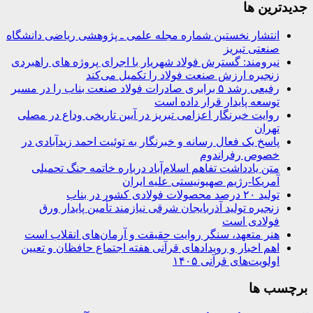
جديدترين ها
انتشار نخستین شماره مجله علمی ـ پژوهشی ریاضی دانشگاه
صنعتی تبریز
نیرومند: گسترش فولاد شهریار با اجرای پروژه های راهبردی
زنجیره ارزش صنعت فولاد را تکمیل می‌کند
رفیعی رشد ۵ برابری صادرات فولاد صنعت بناب را در مسیر
توسعه پایدار قرار داده است
روایت خبرنگار اعزامی تبریز در آیین تاریخی وداع در مصلی
تهران
پاسخ یک فعال رسانه و خبرنگار به توئیت احمد زیدآبادی در
خصوص رفراندوم
متن یادداشت تفاهم اسلام‌آباد درباره خاتمه جنگ تحمیلی
آمریکا-رژیم صهیونیستی علیه ایران
تولید ۲۰ درصد محصولات فولادی کشور در بناب
زنجیره تولید آذربایجان شرقی نیازمند تأمین پایدار ورق
فولادی است
هنر متعهد، سنگر روایت حقیقت و آرمان‌های انقلاب است
اهم اخبار و رویدادهای قرآنی هفته اجتماع حافظان و تعیین
اولویت‌های قرآنی ۱۴۰۵
برچسب ها