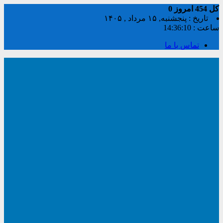
کل
454
امروز
0
تاریخ : پنجشنبه, ۱۵ مرداد , ۱۴۰۵
ساعت :
14:36:10
تماس با ما