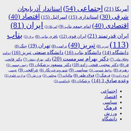
اجتماعی
(54)
استاندار آذربایجان
آمریکا
(21)
اقتصاد
(40)
شرقی
(30)
استانداری
(15)
اسرائیل
(15)
ایران
(81)
اقتصادی
(40)
امام جمعه بناب
(9)
امریکا
(5)
بناب
ایران قدرتمند
(21)
ایران قوی
(12)
باقری بنابی
(8)
برق
(5)
(113)
تبریز
(49)
تهران
(19)
ترامپ
(8)
جنگ
(8)
تبریر
(6)
دانشگاه
(14)
دانشگاه بناب
(16)
دانشگاه صنعتی تبریز
(16)
دولت
دکتر بهرام سرمست
(20)
دکتر فاتحی
وفاق ملی
(7)
دکتر بهزاد بینش
(7)
دکتر مجتبی فتحی زاده
(10)
فر
(8)
دکتر مسعود پزشکیان
(9)
رئیس جمهور
(5)
رهبری
(8)
سیاسی
(9)
عراقچی
(9)
شهروند خبرنگار
(6)
روابط عمومی
(5)
عیسی
فولاد ظفر
(8)
فرهنگ
(7)
مالیات
(7)
ورزش
(7)
اروج زاده
(5)
مجلس
(5)
وزارت علوم
(5)
وعده صادق 3
(14)
پزشکیان
(8)
یادداشت
(5)
اجتماعی
اقتصاد
سیاسی
فرهنگ
ورزش
دانشگاه