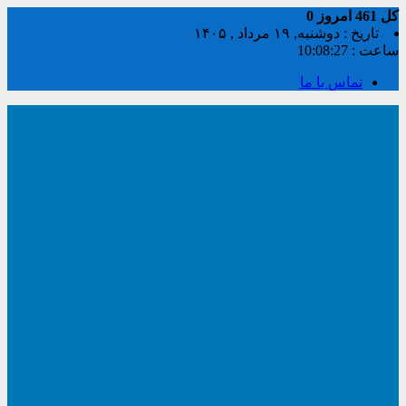
کل
461
امروز
0
تاریخ : دوشنبه, ۱۹ مرداد , ۱۴۰۵
ساعت :
10:08:27
تماس با ما