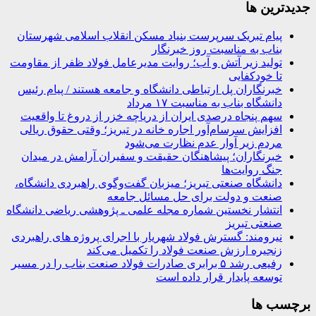
جديدترين ها
پیام تبریک سرپرست بنیاد مسکن انقلاب اسلامی شهرستان
بناب به مناسبت روز خبرنگار
تولید زیر آتش و آب؛ روایت مدیرعامل فولاد ظفر از مقاومت
تا خودکفایی
خبرنگاران پل ارتباطی دانشگاه و جامعه هستند / پیام رئیس
دانشگاه بناب به مناسبت ۱۷ مرداد
سهم پنجاه درصدی ایران از دریاچه خزر از دروغ تا واقعیت
افزایش سرسام‌آور اجاره خانه در تبریز؛ وقتی حقوق ریالی
مردم زیر آوار عدم نظارت می‌شود
خبرنگاران؛ پیشاهنگان حقیقت و سفیران آرامش در میدان
جنگ روایت‌ها
دانشگاه صنعتی تبریز؛ میزبان گفت‌وگوی راهبردی دانشگاه،
صنعت و دولت برای حل مسائل جامعه
انتشار نخستین شماره مجله علمی ـ پژوهشی ریاضی دانشگاه
صنعتی تبریز
نیرومند: گسترش فولاد شهریار با اجرای پروژه های راهبردی
زنجیره ارزش صنعت فولاد را تکمیل می‌کند
رفیعی رشد ۵ برابری صادرات فولاد صنعت بناب را در مسیر
توسعه پایدار قرار داده است
برچسب ها