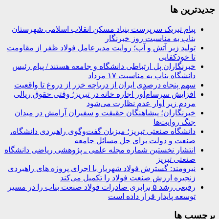
جديدترين ها
پیام تبریک سرپرست بنیاد مسکن انقلاب اسلامی شهرستان
بناب به مناسبت روز خبرنگار
تولید زیر آتش و آب؛ روایت مدیرعامل فولاد ظفر از مقاومت
تا خودکفایی
خبرنگاران پل ارتباطی دانشگاه و جامعه هستند / پیام رئیس
دانشگاه بناب به مناسبت ۱۷ مرداد
سهم پنجاه درصدی ایران از دریاچه خزر از دروغ تا واقعیت
افزایش سرسام‌آور اجاره خانه در تبریز؛ وقتی حقوق ریالی
مردم زیر آوار عدم نظارت می‌شود
خبرنگاران؛ پیشاهنگان حقیقت و سفیران آرامش در میدان
جنگ روایت‌ها
دانشگاه صنعتی تبریز؛ میزبان گفت‌وگوی راهبردی دانشگاه،
صنعت و دولت برای حل مسائل جامعه
انتشار نخستین شماره مجله علمی ـ پژوهشی ریاضی دانشگاه
صنعتی تبریز
نیرومند: گسترش فولاد شهریار با اجرای پروژه های راهبردی
زنجیره ارزش صنعت فولاد را تکمیل می‌کند
رفیعی رشد ۵ برابری صادرات فولاد صنعت بناب را در مسیر
توسعه پایدار قرار داده است
برچسب ها