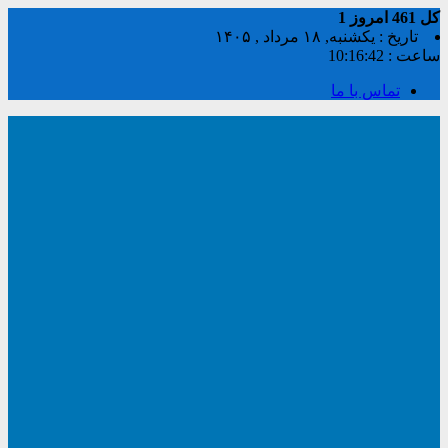
کل
461
امروز
1
تاریخ : یکشنبه, ۱۸ مرداد , ۱۴۰۵
ساعت :
10:16:42
تماس با ما