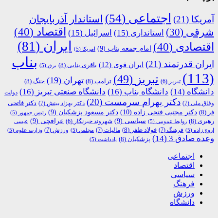
اجتماعی
(54)
استاندار آذربایجان
آمریکا
(21)
اقتصاد
(40)
شرقی
(30)
استانداری
(15)
اسرائیل
(15)
ایران
(81)
اقتصادی
(40)
امام جمعه بناب
(9)
امریکا
(5)
بناب
ایران قدرتمند
(21)
ایران قوی
(12)
باقری بنابی
(8)
برق
(5)
(113)
تبریز
(49)
تهران
(19)
ترامپ
(8)
جنگ
(8)
تبریر
(6)
دانشگاه
(14)
دانشگاه بناب
(16)
دانشگاه صنعتی تبریز
(16)
دولت
دکتر بهرام سرمست
(20)
دکتر فاتحی
وفاق ملی
(7)
دکتر بهزاد بینش
(7)
دکتر مجتبی فتحی زاده
(10)
فر
(8)
دکتر مسعود پزشکیان
(9)
رئیس جمهور
(5)
رهبری
(8)
سیاسی
(9)
عراقچی
(9)
شهروند خبرنگار
(6)
روابط عمومی
(5)
عیسی
فولاد ظفر
(8)
فرهنگ
(7)
مالیات
(7)
ورزش
(7)
اروج زاده
(5)
مجلس
(5)
وزارت علوم
(5)
وعده صادق 3
(14)
پزشکیان
(8)
یادداشت
(5)
اجتماعی
اقتصاد
سیاسی
فرهنگ
ورزش
دانشگاه