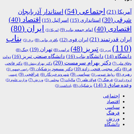
اجتماعی
(54)
استاندار آذربایجان
آمریکا
(21)
اقتصاد
(40)
شرقی
(30)
استانداری
(15)
اسرائیل
(15)
ایران
(80)
اقتصادی
(40)
امام جمعه بناب
(9)
امریکا
(5)
بناب
ایران قدرتمند
(21)
ایران قوی
(12)
باقری بنابی
(8)
برق
(5)
(110)
تبریز
(48)
تهران
(19)
ترامپ
(8)
جنگ
(8)
تبریر
(5)
دانشگاه
(14)
دانشگاه بناب
(16)
دانشگاه صنعتی تبریز
(16)
دولت
دکتر بهرام سرمست
(20)
دکتر فاتحی
وفاق ملی
(7)
دکتر بهزاد بینش
(6)
دکتر مجتبی فتحی زاده
(10)
فر
(8)
دکتر مسعود پزشکیان
(9)
رئیس جمهور
(5)
رهبری
(8)
سیاسی
(9)
عراقچی
(9)
شهروند خبرنگار
(6)
روابط عمومی
(5)
عیسی
فرهنگ
(7)
فولاد ظفر
(7)
مالیات
(7)
ورزش
(7)
اروج زاده
(5)
مجلس
(5)
وزارت علوم
(5)
وعده صادق 3
(14)
پزشکیان
(8)
یادداشت
(5)
اجتماعی
اقتصاد
سیاسی
فرهنگ
ورزش
دانشگاه