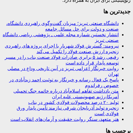
ژئوپلیتیکی برای ایران به همراه دارد.
جديدترين ها
دانشگاه صنعتی تبریز؛ میزبان گفت‌وگوی راهبردی دانشگاه،
صنعت و دولت برای حل مسائل جامعه
انتشار نخستین شماره مجله علمی ـ پژوهشی ریاضی دانشگاه
صنعتی تبریز
نیرومند: گسترش فولاد شهریار با اجرای پروژه های راهبردی
زنجیره ارزش صنعت فولاد را تکمیل می‌کند
رفیعی رشد ۵ برابری صادرات فولاد صنعت بناب را در مسیر
توسعه پایدار قرار داده است
روایت خبرنگار اعزامی تبریز در آیین تاریخی وداع در مصلی
تهران
پاسخ یک فعال رسانه و خبرنگار به توئیت احمد زیدآبادی در
خصوص رفراندوم
متن یادداشت تفاهم اسلام‌آباد درباره خاتمه جنگ تحمیلی
آمریکا-رژیم صهیونیستی علیه ایران
تولید ۲۰ درصد محصولات فولادی کشور در بناب
زنجیره تولید آذربایجان شرقی نیازمند تأمین پایدار ورق
فولادی است
هنر متعهد، سنگر روایت حقیقت و آرمان‌های انقلاب است
برچسب ها