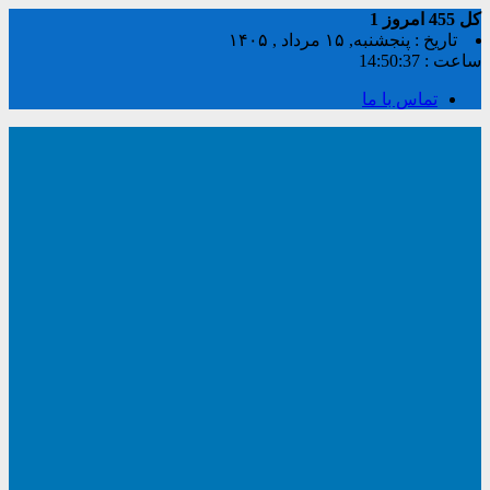
کل
455
امروز
1
تاریخ : پنجشنبه, ۱۵ مرداد , ۱۴۰۵
ساعت :
14:50:37
تماس با ما