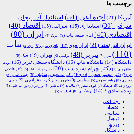
برچسب ها
اجتماعی
(54)
استاندار آذربایجان
آمریکا
(21)
اقتصاد
(40)
شرقی
(30)
استانداری
(15)
اسرائیل
(15)
ایران
(80)
اقتصادی
(40)
امام جمعه بناب
(9)
امریکا
(5)
بناب
ایران قدرتمند
(21)
ایران قوی
(12)
باقری بنابی
(8)
برق
(5)
(110)
تبریز
(48)
تهران
(19)
ترامپ
(8)
جنگ
(8)
تبریر
(5)
دانشگاه
(14)
دانشگاه بناب
(16)
دانشگاه صنعتی تبریز
(16)
دولت
دکتر بهرام سرمست
(20)
دکتر فاتحی
وفاق ملی
(7)
دکتر بهزاد بینش
(6)
دکتر مجتبی فتحی زاده
(10)
فر
(8)
دکتر مسعود پزشکیان
(9)
رئیس جمهور
(5)
رهبری
(8)
سیاسی
(9)
عراقچی
(9)
شهروند خبرنگار
(6)
روابط عمومی
(5)
عیسی
فرهنگ
(7)
فولاد ظفر
(7)
مالیات
(7)
ورزش
(7)
اروج زاده
(5)
مجلس
(5)
وزارت علوم
(5)
وعده صادق 3
(14)
پزشکیان
(8)
یادداشت
(5)
اجتماعی
اقتصاد
سیاسی
فرهنگ
ورزش
دانشگاه