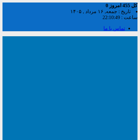
کل
455
امروز
0
تاریخ : جمعه, ۱۶ مرداد , ۱۴۰۵
ساعت :
22:10:49
تماس با ما