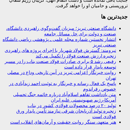
جنایت باقی نمانده است و دست انتقام الهی، گریبان رژیم سفاکِ
تروریستی و حامیان او را خواهد گرفت.
جديدترين ها
دانشگاه صنعتی تبریز؛ میزبان گفت‌وگوی راهبردی دانشگاه،
صنعت و دولت برای حل مسائل جامعه
انتشار نخستین شماره مجله علمی ـ پژوهشی ریاضی دانشگاه
صنعتی تبریز
نیرومند: گسترش فولاد شهریار با اجرای پروژه های راهبردی
زنجیره ارزش صنعت فولاد را تکمیل می‌کند
رفیعی رشد ۵ برابری صادرات فولاد صنعت بناب را در مسیر
توسعه پایدار قرار داده است
روایت خبرنگار اعزامی تبریز در آیین تاریخی وداع در مصلی
تهران
پاسخ یک فعال رسانه و خبرنگار به توئیت احمد زیدآبادی در
خصوص رفراندوم
متن یادداشت تفاهم اسلام‌آباد درباره خاتمه جنگ تحمیلی
آمریکا-رژیم صهیونیستی علیه ایران
تولید ۲۰ درصد محصولات فولادی کشور در بناب
زنجیره تولید آذربایجان شرقی نیازمند تأمین پایدار ورق
فولادی است
هنر متعهد، سنگر روایت حقیقت و آرمان‌های انقلاب است