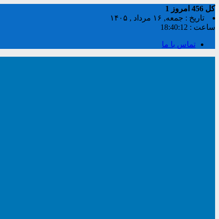
کل
456
امروز
1
تاریخ : جمعه, ۱۶ مرداد , ۱۴۰۵
ساعت :
18:40:13
تماس با ما