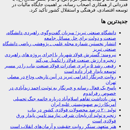
قدردانی از همکاری اصحاب رسانه، بر اهمیت جایگاه مالیات در
توسعه اقتصادی، فرهنگی و استقلال کشور تأکید کرد.
جديدترين ها
دانشگاه صنعتی تبریز؛ میزبان گفت‌وگوی راهبردی دانشگاه،
صنعت و دولت برای حل مسائل جامعه
انتشار نخستین شماره مجله علمی ـ پژوهشی ریاضی دانشگاه
صنعتی تبریز
نیرومند: گسترش فولاد شهریار با اجرای پروژه های راهبردی
زنجیره ارزش صنعت فولاد را تکمیل می‌کند
رفیعی رشد ۵ برابری صادرات فولاد صنعت بناب را در مسیر
توسعه پایدار قرار داده است
روایت خبرنگار اعزامی تبریز در آیین تاریخی وداع در مصلی
تهران
پاسخ یک فعال رسانه و خبرنگار به توئیت احمد زیدآبادی در
خصوص رفراندوم
متن یادداشت تفاهم اسلام‌آباد درباره خاتمه جنگ تحمیلی
آمریکا-رژیم صهیونیستی علیه ایران
تولید ۲۰ درصد محصولات فولادی کشور در بناب
زنجیره تولید آذربایجان شرقی نیازمند تأمین پایدار ورق
فولادی است
هنر متعهد، سنگر روایت حقیقت و آرمان‌های انقلاب است