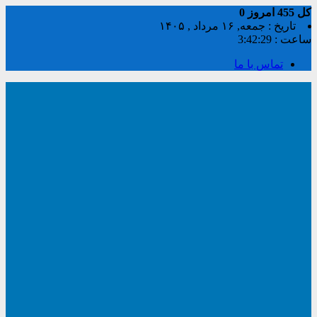
کل
455
امروز
0
تاریخ : جمعه, ۱۶ مرداد , ۱۴۰۵
ساعت :
3:42:29
تماس با ما