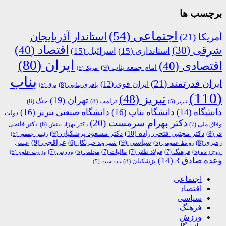
برچسب ها
اجتماعی
(54)
استاندار آذربایجان
آمریکا
(21)
اقتصاد
(40)
شرقی
(30)
استانداری
(15)
اسرائیل
(15)
ایران
(80)
اقتصادی
(40)
امام جمعه بناب
(9)
امریکا
(5)
بناب
ایران قدرتمند
(21)
ایران قوی
(12)
باقری بنابی
(8)
برق
(5)
(110)
تبریز
(48)
تهران
(19)
ترامپ
(8)
جنگ
(8)
تبریر
(5)
دانشگاه
(14)
دانشگاه بناب
(16)
دانشگاه صنعتی تبریز
(16)
دولت
دکتر بهرام سرمست
(20)
دکتر فاتحی
وفاق ملی
(7)
دکتر بهزاد بینش
(6)
دکتر مجتبی فتحی زاده
(10)
فر
(8)
دکتر مسعود پزشکیان
(9)
رئیس جمهور
(5)
رهبری
(8)
سیاسی
(9)
عراقچی
(9)
شهروند خبرنگار
(6)
روابط عمومی
(5)
عیسی
فرهنگ
(7)
فولاد ظفر
(7)
مالیات
(7)
ورزش
(7)
اروج زاده
(5)
مجلس
(5)
وزارت علوم
(5)
وعده صادق 3
(14)
پزشکیان
(8)
یادداشت
(5)
اجتماعی
اقتصاد
سیاسی
فرهنگ
ورزش