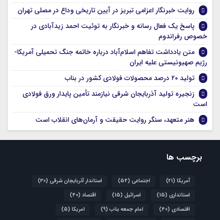
روایت خبرنگار اعزامی تبریز در آیین تاریخی وداع در مصلی تهران
پاسخ یک فعال رسانه و خبرنگار به توئیت احمد زیدآبادی در
خصوص رفراندوم
متن یادداشت تفاهم اسلام‌آباد درباره خاتمه جنگ تحمیلی آمریکا-
رژیم صهیونیستی علیه ایران
تولید ۲۰ درصد محصولات فولادی کشور در بناب
زنجیره تولید آذربایجان شرقی نیازمند تأمین پایدار ورق فولادی
است
هنر متعهد، سنگر روایت حقیقت و آرمان‌های انقلاب است
برچسب ها
آمریکا
(21)
اجتماعی
(54)
استاندار آذربایجان شرقی
(30)
استانداری
(15)
اسرائیل
(15)
اقتصاد
(40)
اقتصادی
(40)
امام جمعه بناب
(9)
امریکا
(5)