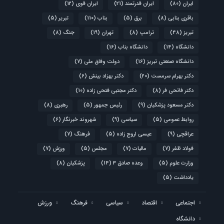
ایران
(80)
ایران قدرتمند
(21)
ایران قوی
(12)
باقری بنابی
(8)
برق
(5)
بناب
(110)
تبریر
(5)
تبریز
(48)
ترامپ
(8)
تهران
(19)
جنگ
(8)
دانشگاه
(14)
دانشگاه بناب
(16)
دانشگاه صنعتی تبریز
(16)
دولت وفاق ملی
(7)
دکتر بهرام سرمست
(20)
دکتر بهزاد بینش
(6)
دکتر فاتحی فر
(8)
دکتر مجتبی فتحی زاده
(10)
دکتر مسعود پزشکیان
(9)
رئیس جمهور
(5)
رهبری
(8)
روابط عمومی
(5)
سیاسی
(9)
شهروند خبرنگار
(6)
عراقچی
(9)
عیسی اروج زاده
(5)
فرهنگ
(7)
فولاد ظفر
(7)
مالیات
(7)
مجلس
(5)
ورزش
(7)
وزارت علوم
(5)
وعده صادق 3
(14)
پزشکیان
(8)
یادداشت
(5)
اجتماعی
اقتصاد
سیاسی
فرهنگ
ورزش
دانشگاه