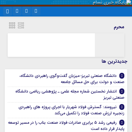
نام کاربری یا نشانی ایمیل
اینستاگرام
تلگرام
محرم
سروش
ایتا
رمز عبور
آپارات
واتساپ
جديدترين ها
مرا به خاطر بسپار
دانشگاه صنعتی تبریز؛ میزبان گفت‌وگوی راهبردی دانشگاه،
صنعت و دولت برای حل مسائل جامعه
انتشار نخستین شماره مجله علمی ـ پژوهشی ریاضی دانشگاه
صنعتی تبریز
نیرومند: گسترش فولاد شهریار با اجرای پروژه های راهبردی
زنجیره ارزش صنعت فولاد را تکمیل می‌کند
رفیعی رشد ۵ برابری صادرات فولاد صنعت بناب را در مسیر توسعه
پایدار قرار داده است