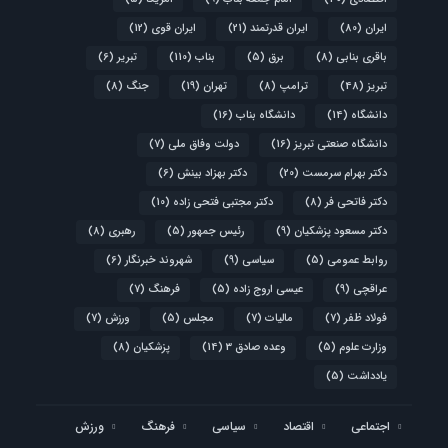
ایران
(80)
ایران قدرتمند
(21)
ایران قوی
(12)
باقری بنابی
(8)
برق
(5)
بناب
(110)
تبریر
(6)
تبریز
(48)
ترامپ
(8)
تهران
(19)
جنگ
(8)
دانشگاه
(14)
دانشگاه بناب
(16)
دانشگاه صنعتی تبریز
(16)
دولت وفاق ملی
(7)
دکتر بهرام سرمست
(20)
دکتر بهزاد بینش
(6)
دکتر فاتحی فر
(8)
دکتر مجتبی فتحی زاده
(10)
دکتر مسعود پزشکیان
(9)
رئیس جمهور
(5)
رهبری
(8)
روابط عمومی
(5)
سیاسی
(9)
شهروند خبرنگار
(6)
عراقچی
(9)
عیسی اروج زاده
(5)
فرهنگ
(7)
فولاد ظفر
(7)
مالیات
(7)
مجلس
(5)
ورزش
(7)
وزارت علوم
(5)
وعده صادق 3
(14)
پزشکیان
(8)
یادداشت
(5)
اجتماعی
اقتصاد
سیاسی
فرهنگ
ورزش