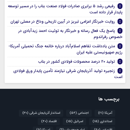
رفیعی رشد ۵ برابری صادرات فولاد صنعت بناب را در مسیر توسعه
پایدار قرار داده است
روایت خبرنگار اعزامی تبریز در آیین تاریخی وداع در مصلی تهران
پاسخ یک فعال رسانه و خبرنگار به توئیت احمد زیدآبادی در
خصوص رفراندوم
متن یادداشت تفاهم اسلام‌آباد درباره خاتمه جنگ تحمیلی آمریکا-
رژیم صهیونیستی علیه ایران
تولید ۲۰ درصد محصولات فولادی کشور در بناب
زنجیره تولید آذربایجان شرقی نیازمند تأمین پایدار ورق فولادی
است
برچسب ها
آمریکا
(21)
اجتماعی
(54)
استاندار آذربایجان شرقی
(30)
استانداری
(15)
اسرائیل
(15)
اقتصاد
(40)
اقتصادی
(40)
امام جمعه بناب
(9)
امریکا
(5)