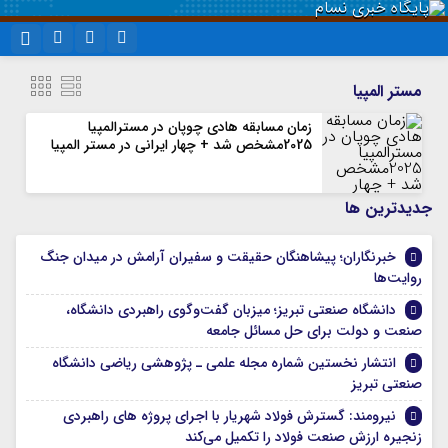
نام کاربری یا نشانی ایمیل
اینستاگرام
تلگرام
مستر المپیا
سروش
ایتا
زمان مسابقه هادی چوپان در مسترالمپیا
2025مشخص شد + چهار ایرانی در مستر المپیا
رمز عبور
آپارات
واتساپ
جديدترين ها
مرا به خاطر بسپار
خبرنگاران؛ پیشاهنگان حقیقت و سفیران آرامش در میدان جنگ
روایت‌ها
دانشگاه صنعتی تبریز؛ میزبان گفت‌وگوی راهبردی دانشگاه،
صنعت و دولت برای حل مسائل جامعه
انتشار نخستین شماره مجله علمی ـ پژوهشی ریاضی دانشگاه
صنعتی تبریز
نیرومند: گسترش فولاد شهریار با اجرای پروژه های راهبردی
زنجیره ارزش صنعت فولاد را تکمیل می‌کند