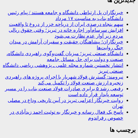
جديدترين ها
خبرنگاران پل ارتباطی دانشگاه و جامعه هستند / پیام رئیس
دانشگاه بناب به مناسبت ۱۷ مرداد
سهم پنجاه درصدی ایران از دریاچه خزر از دروغ تا واقعیت
افزایش سرسام‌آور اجاره خانه در تبریز؛ وقتی حقوق ریالی
مردم زیر آوار عدم نظارت می‌شود
خبرنگاران؛ پیشاهنگان حقیقت و سفیران آرامش در میدان
جنگ روایت‌ها
دانشگاه صنعتی تبریز؛ میزبان گفت‌وگوی راهبردی دانشگاه،
صنعت و دولت برای حل مسائل جامعه
انتشار نخستین شماره مجله علمی ـ پژوهشی ریاضی دانشگاه
صنعتی تبریز
نیرومند: گسترش فولاد شهریار با اجرای پروژه های راهبردی
زنجیره ارزش صنعت فولاد را تکمیل می‌کند
رفیعی رشد ۵ برابری صادرات فولاد صنعت بناب را در مسیر
توسعه پایدار قرار داده است
روایت خبرنگار اعزامی تبریز در آیین تاریخی وداع در مصلی
تهران
پاسخ یک فعال رسانه و خبرنگار به توئیت احمد زیدآبادی در
خصوص رفراندوم
برچسب ها