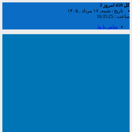
کل
459
امروز
3
تاریخ : شنبه, ۱۷ مرداد , ۱۴۰۵
ساعت :
16:35:25
تماس با ما