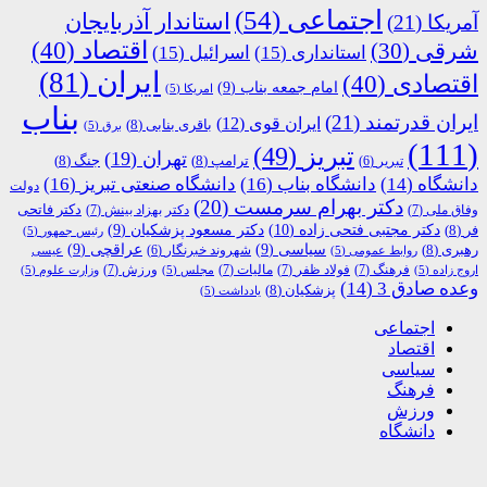
اجتماعی
(54)
استاندار آذربایجان
آمریکا
(21)
اقتصاد
(40)
شرقی
(30)
استانداری
(15)
اسرائیل
(15)
ایران
(81)
اقتصادی
(40)
امام جمعه بناب
(9)
امریکا
(5)
بناب
ایران قدرتمند
(21)
ایران قوی
(12)
باقری بنابی
(8)
برق
(5)
(111)
تبریز
(49)
تهران
(19)
ترامپ
(8)
جنگ
(8)
تبریر
(6)
دانشگاه
(14)
دانشگاه بناب
(16)
دانشگاه صنعتی تبریز
(16)
دولت
دکتر بهرام سرمست
(20)
دکتر فاتحی
وفاق ملی
(7)
دکتر بهزاد بینش
(7)
دکتر مجتبی فتحی زاده
(10)
فر
(8)
دکتر مسعود پزشکیان
(9)
رئیس جمهور
(5)
رهبری
(8)
سیاسی
(9)
عراقچی
(9)
شهروند خبرنگار
(6)
روابط عمومی
(5)
عیسی
فرهنگ
(7)
فولاد ظفر
(7)
مالیات
(7)
ورزش
(7)
اروج زاده
(5)
مجلس
(5)
وزارت علوم
(5)
وعده صادق 3
(14)
پزشکیان
(8)
یادداشت
(5)
اجتماعی
اقتصاد
سیاسی
فرهنگ
ورزش
دانشگاه