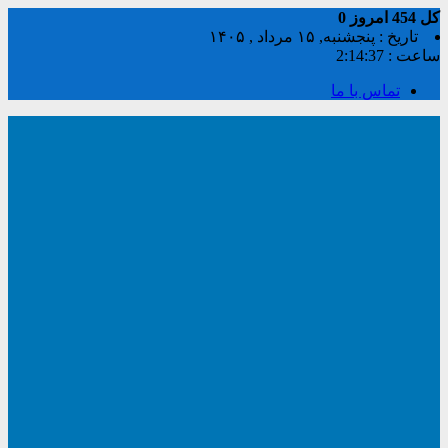
کل
454
امروز
0
تاریخ : پنجشنبه, ۱۵ مرداد , ۱۴۰۵
ساعت :
2:14:37
تماس با ما