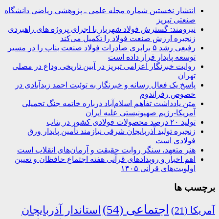
انتشار نخستین شماره مجله علمی ـ پژوهشی ریاضی دانشگاه
صنعتی تبریز
نیرومند: گسترش فولاد شهریار با اجرای پروژه های راهبردی
زنجیره ارزش صنعت فولاد را تکمیل می‌کند
رفیعی رشد ۵ برابری صادرات فولاد صنعت بناب را در مسیر
توسعه پایدار قرار داده است
روایت خبرنگار اعزامی تبریز در آیین تاریخی وداع در مصلی
تهران
پاسخ یک فعال رسانه و خبرنگار به توئیت احمد زیدآبادی در
خصوص رفراندوم
متن یادداشت تفاهم اسلام‌آباد درباره خاتمه جنگ تحمیلی
آمریکا-رژیم صهیونیستی علیه ایران
تولید ۲۰ درصد محصولات فولادی کشور در بناب
زنجیره تولید آذربایجان شرقی نیازمند تأمین پایدار ورق
فولادی است
هنر متعهد، سنگر روایت حقیقت و آرمان‌های انقلاب است
اهم اخبار و رویدادهای قرآنی هفته اجتماع حافظان و تعیین
اولویت‌های قرآنی ۱۴۰۵
برچسب ها
اجتماعی
(54)
استاندار آذربایجان
آمریکا
(21)