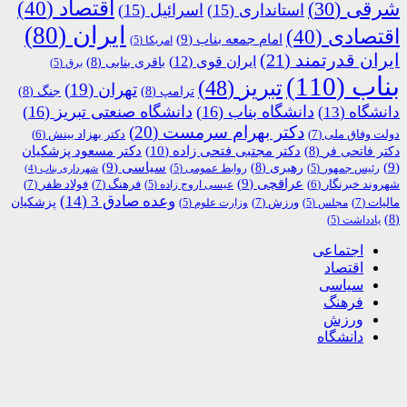
اقتصاد
(40)
شرقی
(30)
استانداری
(15)
اسرائیل
(15)
ایران
(80)
اقتصادی
(40)
امام جمعه بناب
(9)
امریکا
(5)
ایران قدرتمند
(21)
ایران قوی
(12)
باقری بنابی
(8)
برق
(5)
بناب
(110)
تبریز
(48)
تهران
(19)
ترامپ
(8)
جنگ
(8)
دانشگاه بناب
(16)
دانشگاه صنعتی تبریز
(16)
دانشگاه
(13)
دکتر بهرام سرمست
(20)
دولت وفاق ملی
(7)
دکتر بهزاد بینش
(6)
دکتر مجتبی فتحی زاده
(10)
دکتر فاتحی فر
(8)
دکتر مسعود پزشکیان
(9)
رهبری
(8)
سیاسی
(9)
رئیس جمهور
(5)
روابط عمومی
(5)
شهرداری بناب
(4)
عراقچی
(9)
فرهنگ
(7)
فولاد ظفر
(7)
شهروند خبرنگار
(6)
عیسی اروج زاده
(5)
وعده صادق 3
(14)
پزشکیان
مالیات
(7)
ورزش
(7)
مجلس
(5)
وزارت علوم
(5)
(8)
یادداشت
(5)
اجتماعی
اقتصاد
سیاسی
فرهنگ
ورزش
دانشگاه