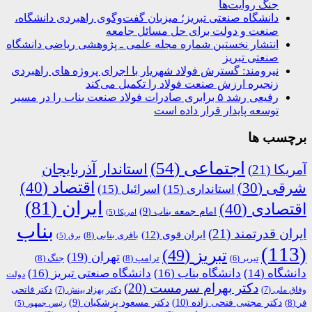
جنگ روایت‌ها
دانشگاه صنعتی تبریز؛ میزبان گفت‌وگوی راهبردی دانشگاه،
صنعت و دولت برای حل مسائل جامعه
انتشار نخستین شماره مجله علمی ـ پژوهشی ریاضی دانشگاه
صنعتی تبریز
نیرومند: گسترش فولاد شهریار با اجرای پروژه های راهبردی
زنجیره ارزش صنعت فولاد را تکمیل می‌کند
رفیعی رشد ۵ برابری صادرات فولاد صنعت بناب را در مسیر
توسعه پایدار قرار داده است
برچسب ها
اجتماعی
(54)
استاندار آذربایجان
آمریکا
(21)
اقتصاد
(40)
شرقی
(30)
استانداری
(15)
اسرائیل
(15)
ایران
(81)
اقتصادی
(40)
امام جمعه بناب
(9)
امریکا
(5)
بناب
ایران قدرتمند
(21)
ایران قوی
(12)
باقری بنابی
(8)
برق
(5)
(113)
تبریز
(49)
تهران
(19)
ترامپ
(8)
جنگ
(8)
تبریر
(6)
دانشگاه
(14)
دانشگاه بناب
(16)
دانشگاه صنعتی تبریز
(16)
دولت
دکتر بهرام سرمست
(20)
دکتر فاتحی
وفاق ملی
(7)
دکتر بهزاد بینش
(7)
دکتر مجتبی فتحی زاده
(10)
فر
(8)
دکتر مسعود پزشکیان
(9)
رئیس جمهور
(5)