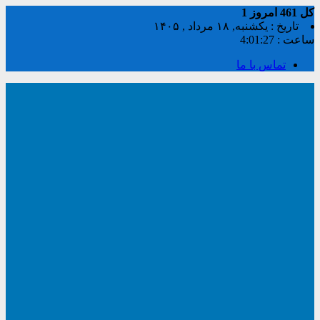
کل
461
امروز
1
تاریخ : یکشنبه, ۱۸ مرداد , ۱۴۰۵
ساعت :
4:01:28
تماس با ما