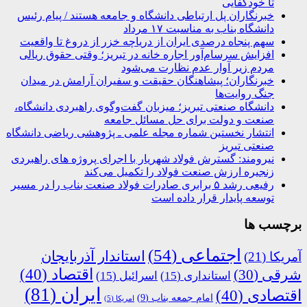
تا خودکفایی
خبرنگاران پل ارتباطی دانشگاه و جامعه هستند / پیام رئیس
دانشگاه بناب به مناسبت ۱۷ مرداد
سهم پنجاه درصدی ایران از دریاچه خزر از دروغ تا واقعیت
افزایش سرسام‌آور اجاره خانه در تبریز؛ وقتی حقوق ریالی
مردم زیر آوار عدم نظارت می‌شود
خبرنگاران؛ پیشاهنگان حقیقت و سفیران آرامش در میدان
جنگ روایت‌ها
دانشگاه صنعتی تبریز؛ میزبان گفت‌وگوی راهبردی دانشگاه،
صنعت و دولت برای حل مسائل جامعه
انتشار نخستین شماره مجله علمی ـ پژوهشی ریاضی دانشگاه
صنعتی تبریز
نیرومند: گسترش فولاد شهریار با اجرای پروژه های راهبردی
زنجیره ارزش صنعت فولاد را تکمیل می‌کند
رفیعی رشد ۵ برابری صادرات فولاد صنعت بناب را در مسیر
توسعه پایدار قرار داده است
برچسب ها
اجتماعی
(54)
استاندار آذربایجان
آمریکا
(21)
اقتصاد
(40)
شرقی
(30)
استانداری
(15)
اسرائیل
(15)
ایران
(81)
اقتصادی
(40)
امام جمعه بناب
(9)
امریکا
(5)