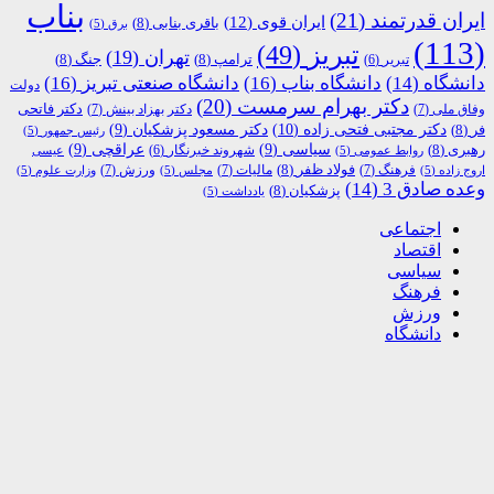
بناب
ایران قدرتمند
(21)
ایران قوی
(12)
باقری بنابی
(8)
برق
(5)
(113)
تبریز
(49)
تهران
(19)
ترامپ
(8)
جنگ
(8)
تبریر
(6)
دانشگاه
(14)
دانشگاه بناب
(16)
دانشگاه صنعتی تبریز
(16)
دولت
دکتر بهرام سرمست
(20)
دکتر فاتحی
وفاق ملی
(7)
دکتر بهزاد بینش
(7)
دکتر مجتبی فتحی زاده
(10)
فر
(8)
دکتر مسعود پزشکیان
(9)
رئیس جمهور
(5)
رهبری
(8)
سیاسی
(9)
عراقچی
(9)
شهروند خبرنگار
(6)
روابط عمومی
(5)
عیسی
فولاد ظفر
(8)
فرهنگ
(7)
مالیات
(7)
ورزش
(7)
اروج زاده
(5)
مجلس
(5)
وزارت علوم
(5)
وعده صادق 3
(14)
پزشکیان
(8)
یادداشت
(5)
اجتماعی
اقتصاد
سیاسی
فرهنگ
ورزش
دانشگاه