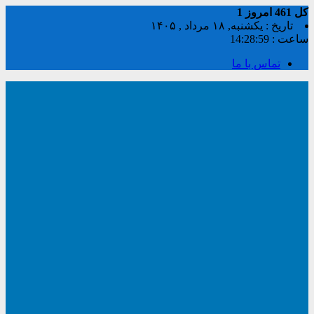
کل
461
امروز
1
تاریخ : یکشنبه, ۱۸ مرداد , ۱۴۰۵
ساعت :
14:28:59
تماس با ما