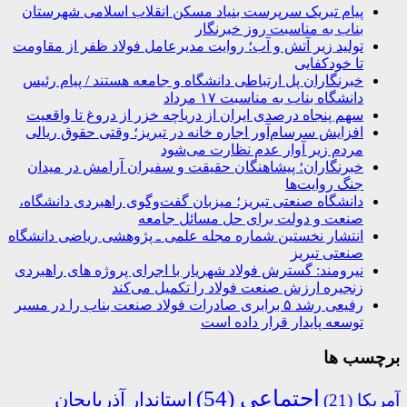
پیام تبریک سرپرست بنیاد مسکن انقلاب اسلامی شهرستان
بناب به مناسبت روز خبرنگار
تولید زیر آتش و آب؛ روایت مدیرعامل فولاد ظفر از مقاومت
تا خودکفایی
خبرنگاران پل ارتباطی دانشگاه و جامعه هستند / پیام رئیس
دانشگاه بناب به مناسبت ۱۷ مرداد
سهم پنجاه درصدی ایران از دریاچه خزر از دروغ تا واقعیت
افزایش سرسام‌آور اجاره خانه در تبریز؛ وقتی حقوق ریالی
مردم زیر آوار عدم نظارت می‌شود
خبرنگاران؛ پیشاهنگان حقیقت و سفیران آرامش در میدان
جنگ روایت‌ها
دانشگاه صنعتی تبریز؛ میزبان گفت‌وگوی راهبردی دانشگاه،
صنعت و دولت برای حل مسائل جامعه
انتشار نخستین شماره مجله علمی ـ پژوهشی ریاضی دانشگاه
صنعتی تبریز
نیرومند: گسترش فولاد شهریار با اجرای پروژه های راهبردی
زنجیره ارزش صنعت فولاد را تکمیل می‌کند
رفیعی رشد ۵ برابری صادرات فولاد صنعت بناب را در مسیر
توسعه پایدار قرار داده است
برچسب ها
اجتماعی
(54)
استاندار آذربایجان
آمریکا
(21)