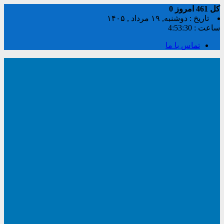
کل
461
امروز
0
تاریخ : دوشنبه, ۱۹ مرداد , ۱۴۰۵
ساعت :
4:53:30
تماس با ما