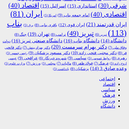
اقتصاد
(40)
شرقی
(30)
استانداری
(15)
اسرائیل
(15)
ایران
(81)
اقتصادی
(40)
امام جمعه بناب
(9)
امریکا
(5)
بناب
ایران قدرتمند
(21)
ایران قوی
(12)
باقری بنابی
(8)
برق
(5)
(113)
تبریز
(49)
تهران
(19)
ترامپ
(8)
جنگ
(8)
تبریر
(6)
دانشگاه
(14)
دانشگاه بناب
(16)
دانشگاه صنعتی تبریز
(16)
دولت
دکتر بهرام سرمست
(20)
دکتر فاتحی
وفاق ملی
(7)
دکتر بهزاد بینش
(7)
دکتر مجتبی فتحی زاده
(10)
فر
(8)
دکتر مسعود پزشکیان
(9)
رئیس جمهور
(5)
رهبری
(8)
سیاسی
(9)
عراقچی
(9)
شهروند خبرنگار
(6)
روابط عمومی
(5)
عیسی
فولاد ظفر
(8)
فرهنگ
(7)
مالیات
(7)
ورزش
(7)
اروج زاده
(5)
مجلس
(5)
وزارت علوم
(5)
وعده صادق 3
(14)
پزشکیان
(8)
یادداشت
(5)
اجتماعی
اقتصاد
سیاسی
فرهنگ
ورزش
دانشگاه