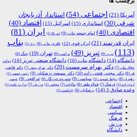
برچسب ها
اجتماعی
(54)
استاندار آذربایجان
آمریکا
(21)
اقتصاد
(40)
شرقی
(30)
استانداری
(15)
اسرائیل
(15)
ایران
(81)
اقتصادی
(40)
امام جمعه بناب
(9)
امریکا
(5)
بناب
ایران قدرتمند
(21)
ایران قوی
(12)
باقری بنابی
(8)
برق
(5)
(113)
تبریز
(49)
تهران
(19)
ترامپ
(8)
جنگ
(8)
تبریر
(6)
دانشگاه
(14)
دانشگاه بناب
(16)
دانشگاه صنعتی تبریز
(16)
دولت
دکتر بهرام سرمست
(20)
دکتر فاتحی
وفاق ملی
(7)
دکتر بهزاد بینش
(7)
دکتر مجتبی فتحی زاده
(10)
فر
(8)
دکتر مسعود پزشکیان
(9)
رئیس جمهور
(5)
رهبری
(8)
سیاسی
(9)
عراقچی
(9)
شهروند خبرنگار
(6)
روابط عمومی
(5)
عیسی
فولاد ظفر
(8)
فرهنگ
(7)
مالیات
(7)
ورزش
(7)
اروج زاده
(5)
مجلس
(5)
وزارت علوم
(5)
وعده صادق 3
(14)
پزشکیان
(8)
یادداشت
(5)
اجتماعی
اقتصاد
سیاسی
فرهنگ
ورزش
دانشگاه