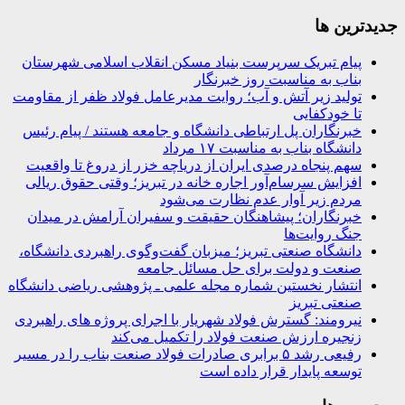
جديدترين ها
پیام تبریک سرپرست بنیاد مسکن انقلاب اسلامی شهرستان
بناب به مناسبت روز خبرنگار
تولید زیر آتش و آب؛ روایت مدیرعامل فولاد ظفر از مقاومت
تا خودکفایی
خبرنگاران پل ارتباطی دانشگاه و جامعه هستند / پیام رئیس
دانشگاه بناب به مناسبت ۱۷ مرداد
سهم پنجاه درصدی ایران از دریاچه خزر از دروغ تا واقعیت
افزایش سرسام‌آور اجاره خانه در تبریز؛ وقتی حقوق ریالی
مردم زیر آوار عدم نظارت می‌شود
خبرنگاران؛ پیشاهنگان حقیقت و سفیران آرامش در میدان
جنگ روایت‌ها
دانشگاه صنعتی تبریز؛ میزبان گفت‌وگوی راهبردی دانشگاه،
صنعت و دولت برای حل مسائل جامعه
انتشار نخستین شماره مجله علمی ـ پژوهشی ریاضی دانشگاه
صنعتی تبریز
نیرومند: گسترش فولاد شهریار با اجرای پروژه های راهبردی
زنجیره ارزش صنعت فولاد را تکمیل می‌کند
رفیعی رشد ۵ برابری صادرات فولاد صنعت بناب را در مسیر
توسعه پایدار قرار داده است