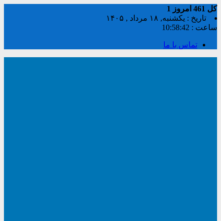
کل
461
امروز
1
تاریخ : یکشنبه, ۱۸ مرداد , ۱۴۰۵
ساعت :
10:58:42
تماس با ما