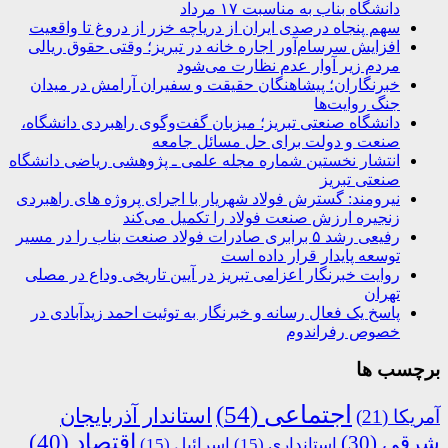
دانشگاه بناب به مناسبت ۱۷ مرداد
سهم پنجاه درصدی ایران از دریاچه خزر از دروغ تا واقعیت
افزایش سرسام‌آور اجاره خانه در تبریز؛ وقتی حقوق ریالی
مردم زیر آوار عدم نظارت می‌شود
خبرنگاران؛ پیشاهنگان حقیقت و سفیران آرامش در میدان
جنگ روایت‌ها
دانشگاه صنعتی تبریز؛ میزبان گفت‌وگوی راهبردی دانشگاه،
صنعت و دولت برای حل مسائل جامعه
انتشار نخستین شماره مجله علمی ـ پژوهشی ریاضی دانشگاه
صنعتی تبریز
نیرومند: گسترش فولاد شهریار با اجرای پروژه های راهبردی
زنجیره ارزش صنعت فولاد را تکمیل می‌کند
رفیعی رشد ۵ برابری صادرات فولاد صنعت بناب را در مسیر
توسعه پایدار قرار داده است
روایت خبرنگار اعزامی تبریز در آیین تاریخی وداع در مصلی
تهران
پاسخ یک فعال رسانه و خبرنگار به توئیت احمد زیدآبادی در
خصوص رفراندوم
برچسب ها
اجتماعی
(54)
استاندار آذربایجان
آمریکا
(21)
اقتصاد
(40)
شرقی
(30)
استانداری
(15)
اسرائیل
(15)