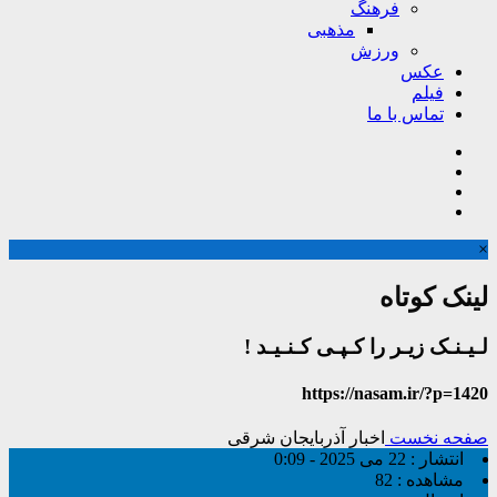
فرهنگ
مذهبی
ورزش
عکس
فیلم
تماس با ما
×
لینک کوتاه
لـیـنـک زیـر را کـپـی کـنـیـد !
https://nasam.ir/?p=1420
صفحه نخست
اخبار آذربایجان شرقی
انتشار :
22 می 2025 - 0:09
مشاهده :
82