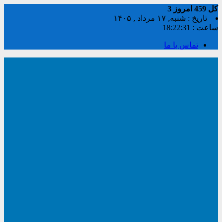
کل
459
امروز
3
تاریخ : شنبه, ۱۷ مرداد , ۱۴۰۵
ساعت :
18:22:31
تماس با ما