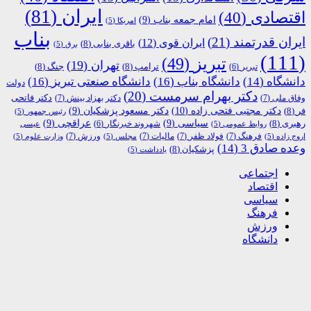
ایران
(81)
اقتصادی
(40)
امام جمعه بناب
(9)
امریکا
(5)
بناب
ایران قدرتمند
(21)
ایران قوی
(12)
باقری بنابی
(8)
برق
(5)
(111)
تبریز
(49)
تهران
(19)
ترامپ
(8)
جنگ
(8)
تبریر
(6)
دانشگاه
(14)
دانشگاه بناب
(16)
دانشگاه صنعتی تبریز
(16)
دولت
دکتر بهرام سرمست
(20)
دکتر فاتحی
وفاق ملی
(7)
دکتر بهزاد بینش
(7)
دکتر مجتبی فتحی زاده
(10)
فر
(8)
دکتر مسعود پزشکیان
(9)
رئیس جمهور
(5)
رهبری
(8)
سیاسی
(9)
عراقچی
(9)
شهروند خبرنگار
(6)
روابط عمومی
(5)
عیسی
فرهنگ
(7)
فولاد ظفر
(7)
مالیات
(7)
ورزش
(7)
اروج زاده
(5)
مجلس
(5)
وزارت علوم
(5)
وعده صادق 3
(14)
پزشکیان
(8)
یادداشت
(5)
اجتماعی
اقتصاد
سیاسی
فرهنگ
ورزش
دانشگاه