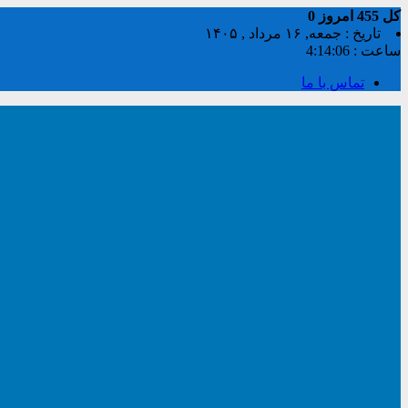
کل
455
امروز
0
تاریخ : جمعه, ۱۶ مرداد , ۱۴۰۵
ساعت :
4:14:07
تماس با ما