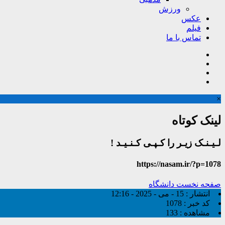
ورزش
عکس
فیلم
تماس با ما
×
لینک کوتاه
لـیـنـک زیـر را کـپـی کـنـیـد !
https://nasam.ir/?p=1078
صفحه نخست
دانشگاه
انتشار :
15 - می - 2025 - 12:16
کد خبر :
1078
مشاهده :
133