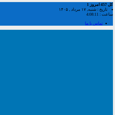
کل
457
امروز
1
تاریخ : شنبه, ۱۷ مرداد , ۱۴۰۵
ساعت :
4:08:12
تماس با ما