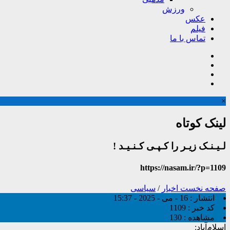
ورزش
عکس
فیلم
تماس با ما
×
لینک کوتاه
لـیـنـک زیـر را کـپـی کـنـیـد !
https://nasam.ir/?p=1109
صفحه نخست
اخبار
/
سیاسی
انتشار :
16 - می - 2025 - 15:37
کد خبر :
1109
مشاهده :
130
اسلام‌آباد: