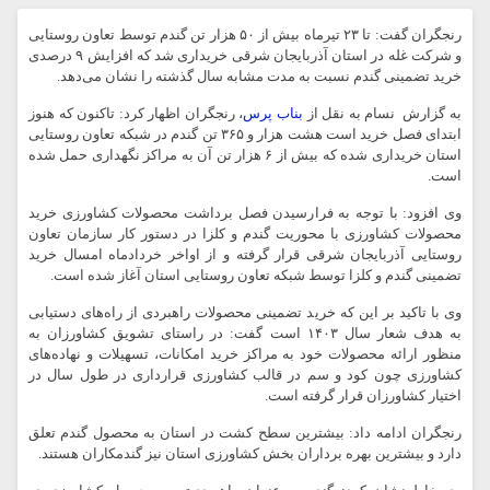
رنجگران گفت: تا ۲۳ تیرماه بیش از ۵۰ هزار تن گندم توسط تعاون روستایی
و شرکت غله در استان آذربایجان شرقی خریداری شد که افزایش ۹ درصدی
خرید تضمینی گندم نسبت به مدت مشابه سال گذشته را نشان می‌دهد.
به گزارش نسام به نقل از
بناب پرس
، رنجگران اظهار کرد: تاکنون که هنوز
ابتدای فصل خرید است هشت هزار و ۳۶۵ تن گندم در شبکه تعاون روستایی
استان خریداری شده که بیش از ۶ هزار تن آن به مراکز نگهداری حمل شده
است.
وی افزود: با توجه به فرارسیدن فصل برداشت محصولات کشاورزی خرید
محصولات کشاورزی با محوریت گندم و کلزا در دستور کار سازمان تعاون
روستایی آذربایجان شرقی قرار گرفته و از اواخر خردادماه امسال خرید
تضمینی گندم و کلزا توسط شبکه تعاون روستایی استان آغاز شده است.
وی با تاکید بر این‌ که خرید تضمینی محصولات راهبردی از راه‌های دستیابی
به هدف شعار سال ۱۴۰۳ است گفت: در راستای تشویق کشاورزان به
منظور ارائه محصولات خود به مراکز خرید امکانات، تسهیلات و نهاده‌های
کشاورزی چون کود و سم در قالب کشاورزی قرارداری در طول سال در
اختیار کشاورزان قرار گرفته است.
رنجگران ادامه داد: بیشترین سطح کشت در استان به محصول گندم تعلق
دارد و بیشترین بهره برداران بخش کشاورزی استان نیز گندمکاران هستند.