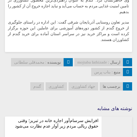
وی خاطرنشان کرد: گندم به عنوان راهبردی‌ترین محصول کشاورزی در
تامین امنیت غذایی مردم به حساب می‌آید و نباید اجازه خروج آن از کشور را
بدهیم.
مدیر تعاون روستایی آذربایجان شرقی گفت: این اداره در راستای جلوگیری
از خروج گندم از کشور دوره‌های آموزشی برای عاملین این حوزه برگزار
کرده است و مراکز خرید نیز در سراسر استان آماده برای خرید گندم از
کشاورزان هستند.
ارسال :
mojtaba fathizade
نویسنده :
محمدقلی سلطانی
منبع :
بناب پرس
برچسب ها
جهاد کشاورزی
کشاورزی
گندم
نوشته های مشابه
افزایش سرسام‌آور اجاره خانه در تبریز؛ وقتی
حقوق ریالی مردم زیر آوار عدم نظارت می‌شود