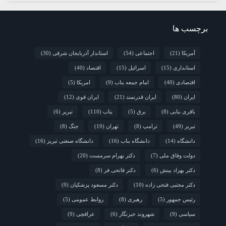
برچسب ها
آمریکا
(21)
اجتماعی
(54)
استاندار آذربایجان شرقی
(30)
استانداری
(15)
اسرائیل
(15)
اقتصاد
(40)
اقتصادی
(40)
امام جمعه بناب
(9)
امریکا
(5)
ایران
(80)
ایران قدرتمند
(21)
ایران قوی
(12)
باقری بنابی
(8)
برق
(5)
بناب
(110)
تبریر
(6)
تبریز
(49)
ترامپ
(8)
تهران
(19)
جنگ
(8)
دانشگاه
(14)
دانشگاه بناب
(16)
دانشگاه صنعتی تبریز
(16)
دولت وفاق ملی
(7)
دکتر بهرام سرمست
(20)
دکتر بهزاد بینش
(6)
دکتر فاتحی فر
(8)
دکتر مجتبی فتحی زاده
(10)
دکتر مسعود پزشکیان
(9)
رئیس جمهور
(5)
رهبری
(8)
روابط عمومی
(5)
سیاسی
(9)
شهروند خبرنگار
(6)
عراقچی
(9)