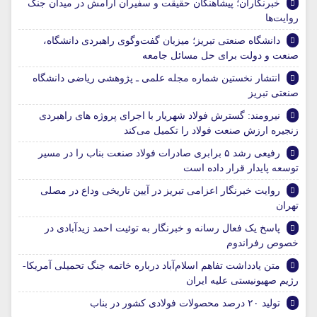
خبرنگاران؛ پیشاهنگان حقیقت و سفیران آرامش در میدان جنگ
روایت‌ها
دانشگاه صنعتی تبریز؛ میزبان گفت‌وگوی راهبردی دانشگاه،
صنعت و دولت برای حل مسائل جامعه
انتشار نخستین شماره مجله علمی ـ پژوهشی ریاضی دانشگاه
صنعتی تبریز
نیرومند: گسترش فولاد شهریار با اجرای پروژه های راهبردی
زنجیره ارزش صنعت فولاد را تکمیل می‌کند
رفیعی رشد ۵ برابری صادرات فولاد صنعت بناب را در مسیر
توسعه پایدار قرار داده است
روایت خبرنگار اعزامی تبریز در آیین تاریخی وداع در مصلی
تهران
پاسخ یک فعال رسانه و خبرنگار به توئیت احمد زیدآبادی در
خصوص رفراندوم
متن یادداشت تفاهم اسلام‌آباد درباره خاتمه جنگ تحمیلی آمریکا-
رژیم صهیونیستی علیه ایران
تولید ۲۰ درصد محصولات فولادی کشور در بناب