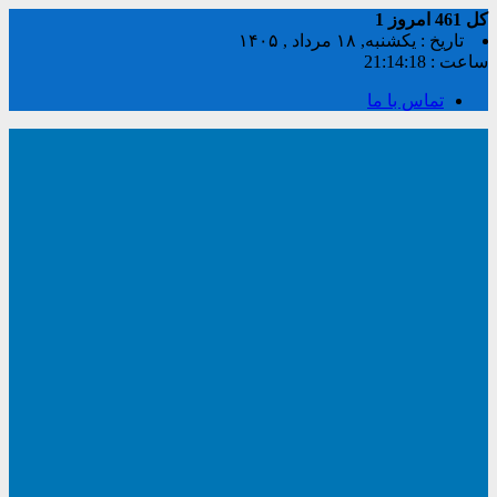
کل
461
امروز
1
تاریخ : یکشنبه, ۱۸ مرداد , ۱۴۰۵
ساعت :
21:14:18
تماس با ما