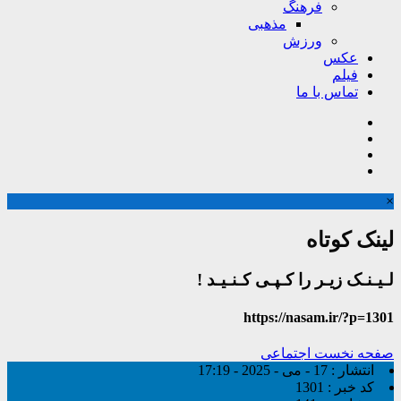
فرهنگ
مذهبی
ورزش
عکس
فیلم
تماس با ما
×
لینک کوتاه
لـیـنـک زیـر را کـپـی کـنـیـد !
https://nasam.ir/?p=1301
صفحه نخست
اجتماعی
انتشار :
17 - می - 2025 - 17:19
کد خبر :
1301