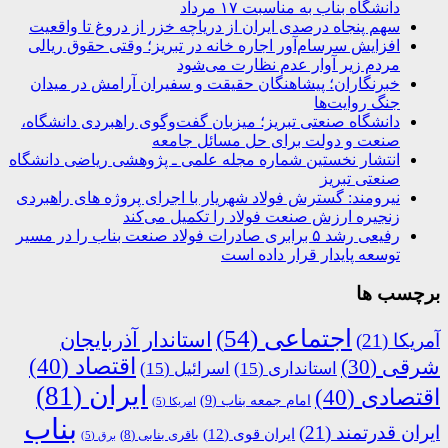
دانشگاه بناب به مناسبت ۱۷ مرداد
سهم پنجاه درصدی ایران از دریاچه خزر از دروغ تا واقعیت
افزایش سرسام‌آور اجاره خانه در تبریز؛ وقتی حقوق ریالی
مردم زیر آوار عدم نظارت می‌شود
خبرنگاران؛ پیشاهنگان حقیقت و سفیران آرامش در میدان
جنگ روایت‌ها
دانشگاه صنعتی تبریز؛ میزبان گفت‌وگوی راهبردی دانشگاه،
صنعت و دولت برای حل مسائل جامعه
انتشار نخستین شماره مجله علمی ـ پژوهشی ریاضی دانشگاه
صنعتی تبریز
نیرومند: گسترش فولاد شهریار با اجرای پروژه های راهبردی
زنجیره ارزش صنعت فولاد را تکمیل می‌کند
رفیعی رشد ۵ برابری صادرات فولاد صنعت بناب را در مسیر
توسعه پایدار قرار داده است
برچسب ها
اجتماعی
(54)
استاندار آذربایجان
آمریکا
(21)
اقتصاد
(40)
شرقی
(30)
استانداری
(15)
اسرائیل
(15)
ایران
(81)
اقتصادی
(40)
امام جمعه بناب
(9)
امریکا
(5)
بناب
ایران قدرتمند
(21)
ایران قوی
(12)
باقری بنابی
(8)
برق
(5)