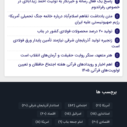
پاسخ یک فعال رسانه و خبرنگار به توئیت احمد زیدآبادی در
خصوص رفراندوم
متن یادداشت تفاهم اسلام‌آباد درباره خاتمه جنگ تحمیلی آمریکا-
رژیم صهیونیستی علیه ایران
تولید ۲۰ درصد محصولات فولادی کشور در بناب
زنجیره تولید آذربایجان شرقی نیازمند تأمین پایدار ورق فولادی
است
هنر متعهد، سنگر روایت حقیقت و آرمان‌های انقلاب است
اهم اخبار و رویدادهای قرآنی هفته اجتماع حافظان و تعیین
اولویت‌های قرآنی ۱۴۰۵
برچسب ها
آمریکا
(21)
اجتماعی
(54)
استاندار آذربایجان شرقی
(30)
استانداری
(15)
اسرائیل
(15)
اقتصاد
(40)
اقتصادی
(40)
امام جمعه بناب
(9)
امریکا
(5)