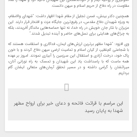
الگوگیری از روحیه ایثار و از خودگذشتگی این شهیدان تأکید کرد و شهدا را نماد
مقاومت در راه دفاع از حریم اسلام و میهن دانست.
همچنین دکتر بینش، ضمن تجلیل از مقام شهدا اظهار داشت: “شهدای والامقام،
به ویژه شهیدان دفاع مقدس، در رفیع‌ترین جایگاه عزت و افتخار قرار دارند. این
عزیزان با نثار جان خویش در راه خدا، نه تنها حماسه‌هایی ماندگار آفریدند، بلکه
به چراغ‌های هدایتی برای نسل‌های حاضر و آینده تبدیل شدند.”
وی افزود: “شهدا مظهر برترین ارزش‌های ایمان، فداکاری و استقامت هستند که
با شجاعتی کم‌نظیر، از کیان اسلام و تمامیت ارضی میهن دفاع کردند و با خون
پاک خود، درخت آزادی و استقلال این سرزمین را آبیاری نمودند. امروز بر عهده
همه ماست که با پاسداشت یاد این شهیدان و تمسک به راه نورانی آنان،
میراثشان را گرامی داشته و در مسیر تحقق آرمان‌های متعالی ایشان گام
برداریم.
این مراسم با قرائت فاتحه و دعای خیر برای ارواح مطهر
شهدا به پایان رسید