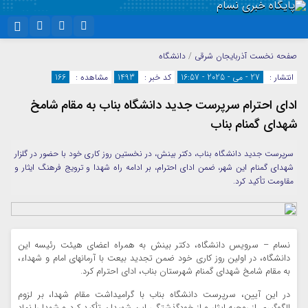
نام کاربری یا نشانی ایمیل
اینستاگرام
تلگرام
صفحه نخست
آذربایجان شرقی
/
دانشگاه
انتشار :
27 - می - 2025 - 16:57
کد خبر :
1493
مشاهده :
166
سروش
ایتا
ادای احترام سرپرست جدید دانشگاه بناب به مقام شامخ
رمز عبور
آپارات
واتساپ
شهدای گمنام بناب
سرپرست جدید دانشگاه بناب، دکتر بینش، در نخستین روز کاری خود با حضور در گلزار
مرا به خاطر بسپار
شهدای گمنام این شهر، ضمن ادای احترام، بر ادامه راه شهدا و ترویج فرهنگ ایثار و
مقاومت تأکید کرد.
نسام – سرویس دانشگاه، دکتر بینش به همراه اعضای هیئت رئیسه این
دانشگاه، در اولین روز کاری خود ضمن تجدید بیعت با آرمانهای امام و شهداء،
به مقام شامخ شهدای گمنام شهرستان بناب، ادای احترام کرد.
در این آیین، سرپرست دانشگاه بناب با گرامیداشت مقام شهدا، بر لزوم