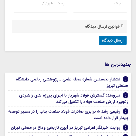
نام شما
پست الکترونیکی
قوانین ارسال دیدگاه
جديدترين ها
انتشار نخستین شماره مجله علمی ـ پژوهشی ریاضی دانشگاه
صنعتی تبریز
نیرومند: گسترش فولاد شهریار با اجرای پروژه های راهبردی
زنجیره ارزش صنعت فولاد را تکمیل می‌کند
رفیعی رشد ۵ برابری صادرات فولاد صنعت بناب را در مسیر توسعه
پایدار قرار داده است
روایت خبرنگار اعزامی تبریز در آیین تاریخی وداع در مصلی تهران