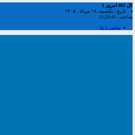
کل
461
امروز
1
تاریخ : یکشنبه, ۱۸ مرداد , ۱۴۰۵
ساعت :
11:29:41
تماس با ما