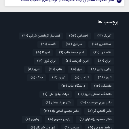
هنر متعهد، سنگر روایت حقیقت و آرمان‌های انقلاب است
برچسب ها
آمریکا
(21)
اجتماعی
(54)
استاندار آذربایجان شرقی
(30)
استانداری
(15)
اسرائیل
(15)
اقتصاد
(40)
اقتصادی
(40)
امام جمعه بناب
(9)
امریکا
(5)
ایران
(80)
ایران قدرتمند
(21)
ایران قوی
(12)
باقری بنابی
(8)
برق
(5)
بناب
(110)
تبریر
(5)
تبریز
(48)
ترامپ
(8)
تهران
(19)
جنگ
(8)
دانشگاه
(14)
دانشگاه بناب
(16)
دانشگاه صنعتی تبریز
(16)
دولت وفاق ملی
(7)
دکتر بهرام سرمست
(20)
دکتر بهزاد بینش
(6)
دکتر فاتحی فر
(8)
دکتر مجتبی فتحی زاده
(10)
دکتر مسعود پزشکیان
(9)
رئیس جمهور
(5)
رهبری
(8)
روابط عمومی
(5)
سیاسی
(9)
شهروند خبرنگار
(6)