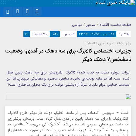
نام کاربری یا نشانی ایمیل
اینستاگرام
تلگرام
صفحه نخست
اقتصاد
/
سردبیر
/
سیاسی
انتشار :
28 - می - 2025 - 23:46
کد خبر :
1520
مشاهده :
111
سروش
ایتا
وزیر ارتباطات و فناوری اطلاعات؛
رمز عبور
آپارات
واتساپ
جزییات اختصاص کالابرگ برای سه دهک در آمدی؛ وضعیت
نامشخص7 دهک دیگر
مرا به خاطر بسپار
دولت دوباره دست به جیب شده؛ کالابرگ الکترونیکی برای سه دهک پایین فعال
شده است. اما در سایه بودجه‌ای فشرده، منابعی محدود و مطالباتی بی‌پایان، آیا این
سیاست حمایتی دوام دارد یا صرفاً آرام‌بخشی موقت برای یک بحران ساختاری است؟
نسام – سرویس اقتصاد، پس از ماه‌ها تعلیق، دولت بار دیگر طرح کالابرگ
الکترونیک را برای سه دهک پایین درآمدی فعال کرده است. پرسش پرتکراری
که ماه‌ها در فضای عمومی شنیده می‌شد—”کالابرگ کی می‌رسد؟”—بالاخره به
پاسخ رسید. اما آنچه در ظاهر یک اقدام حمایتی است، در عمق خود نشانه‌ای از