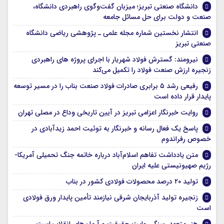
دانشگاه صنعتی تبریز؛ میزبان گفت‌وگوی راهبردی دانشگاه،
صنعت و دولت برای حل مسائل جامعه
انتشار نخستین شماره مجله علمی ـ پژوهشی ریاضی دانشگاه
صنعتی تبریز
نیرومند: گسترش فولاد شهریار با اجرای پروژه های راهبردی
زنجیره ارزش صنعت فولاد را تکمیل می‌کند
رفیعی رشد ۵ برابری صادرات فولاد صنعت بناب را در مسیر توسعه
پایدار قرار داده است
روایت خبرنگار اعزامی تبریز در آیین تاریخی وداع در مصلی تهران
پاسخ یک فعال رسانه و خبرنگار به توئیت احمد زیدآبادی در
خصوص رفراندوم
متن یادداشت تفاهم اسلام‌آباد درباره خاتمه جنگ تحمیلی آمریکا-
رژیم صهیونیستی علیه ایران
تولید ۲۰ درصد محصولات فولادی کشور در بناب
زنجیره تولید آذربایجان شرقی نیازمند تأمین پایدار ورق فولادی
است