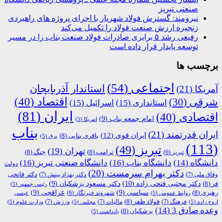
صنعتی تبریز
نیرومند: گسترش فولاد شهریار با اجرای پروژه های راهبردی
زنجیره ارزش صنعت فولاد را تکمیل می‌کند
رفیعی رشد ۵ برابری صادرات فولاد صنعت بناب را در مسیر
توسعه پایدار قرار داده است
برچسب ها
اجتماعی
(54)
استاندار آذربایجان
آمریکا
(21)
اقتصاد
(40)
شرقی
(30)
استانداری
(15)
اسرائیل
(15)
ایران
(81)
اقتصادی
(40)
امام جمعه بناب
(9)
امریکا
(5)
بناب
ایران قدرتمند
(21)
ایران قوی
(12)
باقری بنابی
(8)
برق
(5)
(113)
تبریز
(49)
تهران
(19)
ترامپ
(8)
جنگ
(8)
تبریر
(6)
دانشگاه
(14)
دانشگاه بناب
(16)
دانشگاه صنعتی تبریز
(16)
دولت
دکتر بهرام سرمست
(20)
دکتر فاتحی
وفاق ملی
(7)
دکتر بهزاد بینش
(7)
دکتر مجتبی فتحی زاده
(10)
فر
(8)
دکتر مسعود پزشکیان
(9)
رئیس جمهور
(5)
رهبری
(8)
سیاسی
(9)
عراقچی
(9)
شهروند خبرنگار
(6)
روابط عمومی
(5)
عیسی
فولاد ظفر
(8)
فرهنگ
(7)
مالیات
(7)
ورزش
(7)
اروج زاده
(5)
مجلس
(5)
وزارت علوم
(5)
وعده صادق 3
(14)
پزشکیان
(8)
یادداشت
(5)