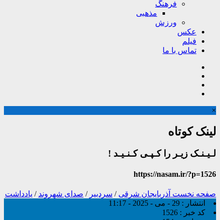
فرهنگ
مذهبی
ورزش
عکس
فیلم
تماس با ما
×
لینک کوتاه
لـیـنـک زیـر را کـپـی کـنـیـد !
https://nasam.ir/?p=1526
صفحه نخست
آذربایجان شرقی
/
سردبیر
/
صدای شهروند
/
یادداشت
انتشار :
29 - می - 2025 - 11:17
کد خبر :
1526