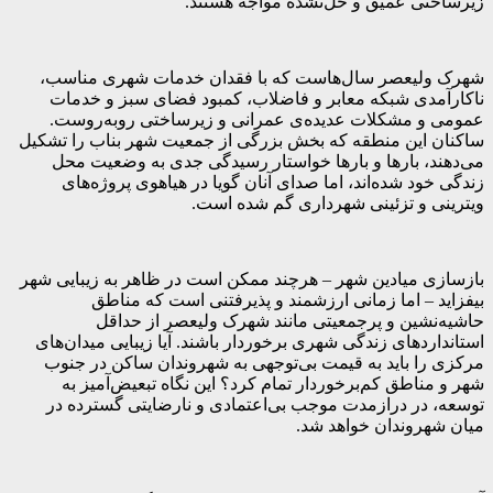
زیرساختی عمیق و حل‌نشده مواجه هستند.
شهرک ولیعصر سال‌هاست که با فقدان خدمات شهری مناسب،
ناکارآمدی شبکه معابر و فاضلاب، کمبود فضای سبز و خدمات
عمومی و مشکلات عدیده‌ی عمرانی و زیرساختی روبه‌روست.
ساکنان این منطقه که بخش بزرگی از جمعیت شهر بناب را تشکیل
می‌دهند، بارها و بارها خواستار رسیدگی جدی به وضعیت محل
زندگی خود شده‌اند، اما صدای آنان گویا در هیاهوی پروژه‌های
ویترینی و تزئینی شهرداری گم شده است.
بازسازی میادین شهر – هرچند ممکن است در ظاهر به زیبایی شهر
بیفزاید – اما زمانی ارزشمند و پذیرفتنی است که مناطق
حاشیه‌نشین و پرجمعیتی مانند شهرک ولیعصر از حداقل
استانداردهای زندگی شهری برخوردار باشند. آیا زیبایی میدان‌های
مرکزی را باید به قیمت بی‌توجهی به شهروندان ساکن در جنوب
شهر و مناطق کم‌برخوردار تمام کرد؟ این نگاه تبعیض‌آمیز به
توسعه، در درازمدت موجب بی‌اعتمادی و نارضایتی گسترده در
میان شهروندان خواهد شد.