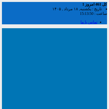
کل
461
امروز
1
تاریخ : یکشنبه, ۱۸ مرداد , ۱۴۰۵
ساعت :
15:13:51
تماس با ما