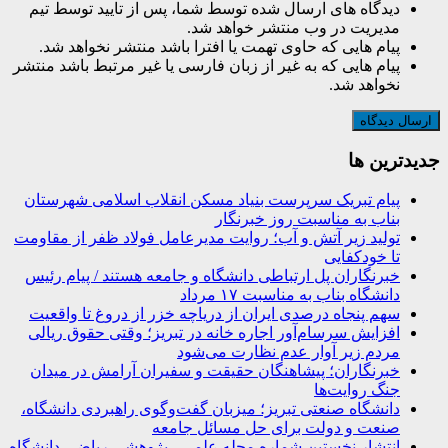
دیدگاه های ارسال شده توسط شما، پس از تایید توسط تیم
مدیریت در وب منتشر خواهد شد.
پیام هایی که حاوی تهمت یا افترا باشد منتشر نخواهد شد.
پیام هایی که به غیر از زبان فارسی یا غیر مرتبط باشد منتشر
نخواهد شد.
جديدترين ها
پیام تبریک سرپرست بنیاد مسکن انقلاب اسلامی شهرستان
بناب به مناسبت روز خبرنگار
تولید زیر آتش و آب؛ روایت مدیرعامل فولاد ظفر از مقاومت
تا خودکفایی
خبرنگاران پل ارتباطی دانشگاه و جامعه هستند / پیام رئیس
دانشگاه بناب به مناسبت ۱۷ مرداد
سهم پنجاه درصدی ایران از دریاچه خزر از دروغ تا واقعیت
افزایش سرسام‌آور اجاره خانه در تبریز؛ وقتی حقوق ریالی
مردم زیر آوار عدم نظارت می‌شود
خبرنگاران؛ پیشاهنگان حقیقت و سفیران آرامش در میدان
جنگ روایت‌ها
دانشگاه صنعتی تبریز؛ میزبان گفت‌وگوی راهبردی دانشگاه،
صنعت و دولت برای حل مسائل جامعه
انتشار نخستین شماره مجله علمی ـ پژوهشی ریاضی دانشگاه