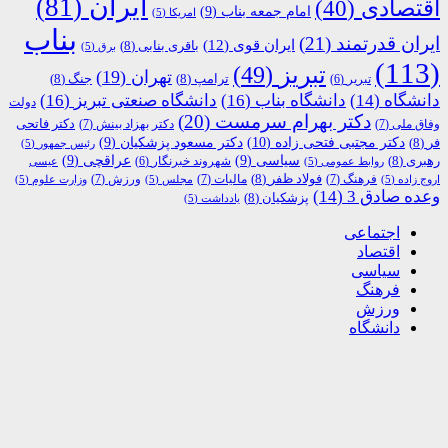
ایران
(81)
اقتصادی
(40)
امام جمعه بناب
(9)
امریکا
(5)
بناب
ایران قدرتمند
(21)
ایران قوی
(12)
باقری بنابی
(8)
برق
(5)
(113)
تبریز
(49)
تهران
(19)
ترامپ
(8)
جنگ
(8)
تبریر
(6)
دانشگاه
(14)
دانشگاه بناب
(16)
دانشگاه صنعتی تبریز
(16)
دولت
دکتر بهرام سرمست
(20)
دکتر فاتحی
وفاق ملی
(7)
دکتر بهزاد بینش
(7)
دکتر مجتبی فتحی زاده
(10)
فر
(8)
دکتر مسعود پزشکیان
(9)
رئیس جمهور
(5)
رهبری
(8)
سیاسی
(9)
عراقچی
(9)
شهروند خبرنگار
(6)
روابط عمومی
(5)
عیسی
فولاد ظفر
(8)
فرهنگ
(7)
مالیات
(7)
ورزش
(7)
اروج زاده
(5)
مجلس
(5)
وزارت علوم
(5)
وعده صادق 3
(14)
پزشکیان
(8)
یادداشت
(5)
اجتماعی
اقتصاد
سیاسی
فرهنگ
ورزش
دانشگاه