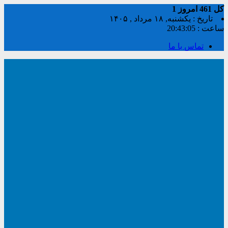
کل
461
امروز
1
تاریخ : یکشنبه, ۱۸ مرداد , ۱۴۰۵
ساعت :
20:43:06
تماس با ما