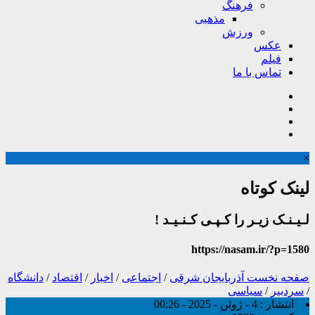
فرهنگ
مذهبی
ورزش
عکس
فیلم
تماس با ما
×
لینک کوتاه
لـیـنـک زیـر را کـپـی کـنـیـد !
https://nasam.ir/?p=1580
صفحه نخست
آذربایجان شرقی
/
اجتماعی
/
اخبار
/
اقتصاد
/
دانشگاه
/
سردبیر
/
سیاسی
انتشار :
4 - ژوئن - 2025 - 00:26