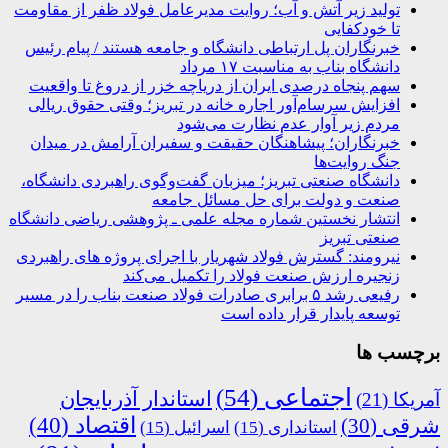
تولید زیر آتش و آب؛ روایت مدیرعامل فولاد ظفر از مقاومت
تا خودکفایی
خبرنگاران پل ارتباطی دانشگاه و جامعه هستند / پیام رئیس
دانشگاه بناب به مناسبت ۱۷ مرداد
سهم پنجاه درصدی ایران از دریاچه خزر از دروغ تا واقعیت
افزایش سرسام‌آور اجاره خانه در تبریز؛ وقتی حقوق ریالی
مردم زیر آوار عدم نظارت می‌شود
خبرنگاران؛ پیشاهنگان حقیقت و سفیران آرامش در میدان
جنگ روایت‌ها
دانشگاه صنعتی تبریز؛ میزبان گفت‌وگوی راهبردی دانشگاه،
صنعت و دولت برای حل مسائل جامعه
انتشار نخستین شماره مجله علمی ـ پژوهشی ریاضی دانشگاه
صنعتی تبریز
نیرومند: گسترش فولاد شهریار با اجرای پروژه های راهبردی
زنجیره ارزش صنعت فولاد را تکمیل می‌کند
رفیعی رشد ۵ برابری صادرات فولاد صنعت بناب را در مسیر
توسعه پایدار قرار داده است
برچسب ها
اجتماعی
(54)
استاندار آذربایجان
آمریکا
(21)
اقتصاد
(40)
شرقی
(30)
استانداری
(15)
اسرائیل
(15)