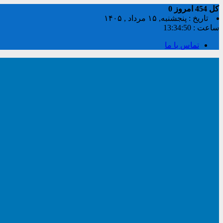
کل
454
امروز
0
تاریخ : پنجشنبه, ۱۵ مرداد , ۱۴۰۵
ساعت :
13:34:51
تماس با ما