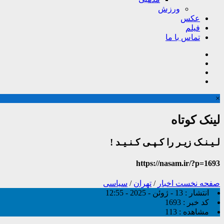
ورزش
عکس
فیلم
تماس با ما
×
لینک کوتاه
لـیـنـک زیـر را کـپـی کـنـیـد !
https://nasam.ir/?p=1693
صفحه نخست
اخبار
/
تهران
/
سیاسی
انتشار :
13 - ژوئن - 2025 - 12:55
کد خبر :
1693
مشاهده :
113