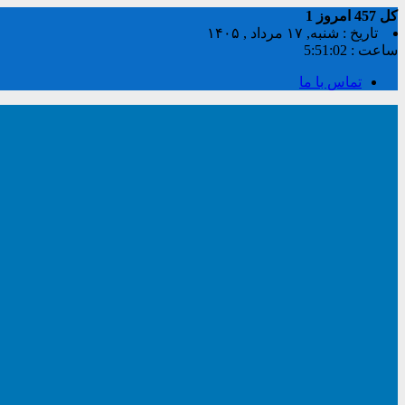
کل
457
امروز
1
تاریخ : شنبه, ۱۷ مرداد , ۱۴۰۵
ساعت :
5:51:03
تماس با ما