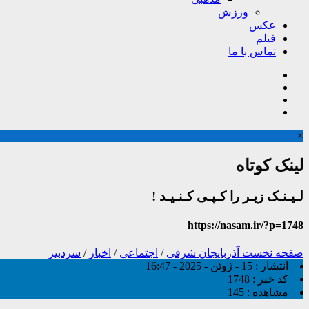
ورزش
عکس
فیلم
تماس با ما
×
لینک کوتاه
لـیـنـک زیـر را کـپـی کـنـیـد !
https://nasam.ir/?p=1748
صفحه نخست
آذربایجان شرقی
/
اجتماعی
/
اخبار
/
سردبیر
انتشار :
15 - ژوئن - 2025 - 16:47
کد خبر :
1748
مشاهده :
145