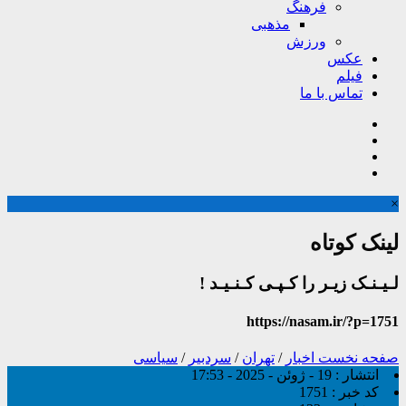
فرهنگ
مذهبی
ورزش
عکس
فیلم
تماس با ما
×
لینک کوتاه
لـیـنـک زیـر را کـپـی کـنـیـد !
https://nasam.ir/?p=1751
صفحه نخست
اخبار
/
تهران
/
سردبیر
/
سیاسی
انتشار :
19 - ژوئن - 2025 - 17:53
کد خبر :
1751