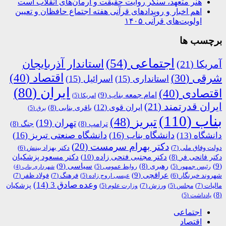
هنر متعهد، سنگر روایت حقیقت و آرمان‌های انقلاب است
اهم اخبار و رویدادهای قرآنی هفته اجتماع حافظان و تعیین
اولویت‌های قرآنی ۱۴۰۵
برچسب ها
اجتماعی
(54)
استاندار آذربایجان
آمریکا
(21)
اقتصاد
(40)
شرقی
(30)
استانداری
(15)
اسرائیل
(15)
ایران
(80)
اقتصادی
(40)
امام جمعه بناب
(9)
امریکا
(5)
ایران قدرتمند
(21)
ایران قوی
(12)
باقری بنابی
(8)
برق
(5)
بناب
(110)
تبریز
(48)
تهران
(19)
ترامپ
(8)
جنگ
(8)
دانشگاه بناب
(16)
دانشگاه صنعتی تبریز
(16)
دانشگاه
(13)
دکتر بهرام سرمست
(20)
دولت وفاق ملی
(7)
دکتر بهزاد بینش
(6)
دکتر مجتبی فتحی زاده
(10)
دکتر فاتحی فر
(8)
دکتر مسعود پزشکیان
(9)
رهبری
(8)
سیاسی
(9)
رئیس جمهور
(5)
روابط عمومی
(5)
شهرداری بناب
(4)
عراقچی
(9)
فرهنگ
(7)
فولاد ظفر
(7)
شهروند خبرنگار
(6)
عیسی اروج زاده
(5)
وعده صادق 3
(14)
پزشکیان
مالیات
(7)
ورزش
(7)
مجلس
(5)
وزارت علوم
(5)
(8)
یادداشت
(5)
اجتماعی
اقتصاد