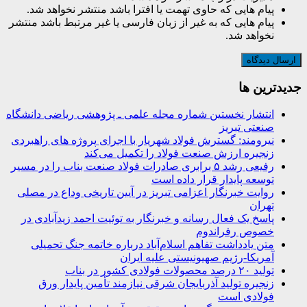
پیام هایی که حاوی تهمت یا افترا باشد منتشر نخواهد شد.
پیام هایی که به غیر از زبان فارسی یا غیر مرتبط باشد منتشر
نخواهد شد.
جديدترين ها
انتشار نخستین شماره مجله علمی ـ پژوهشی ریاضی دانشگاه
صنعتی تبریز
نیرومند: گسترش فولاد شهریار با اجرای پروژه های راهبردی
زنجیره ارزش صنعت فولاد را تکمیل می‌کند
رفیعی رشد ۵ برابری صادرات فولاد صنعت بناب را در مسیر
توسعه پایدار قرار داده است
روایت خبرنگار اعزامی تبریز در آیین تاریخی وداع در مصلی
تهران
پاسخ یک فعال رسانه و خبرنگار به توئیت احمد زیدآبادی در
خصوص رفراندوم
متن یادداشت تفاهم اسلام‌آباد درباره خاتمه جنگ تحمیلی
آمریکا-رژیم صهیونیستی علیه ایران
تولید ۲۰ درصد محصولات فولادی کشور در بناب
زنجیره تولید آذربایجان شرقی نیازمند تأمین پایدار ورق
فولادی است