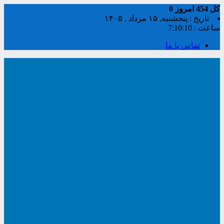
کل
454
امروز
0
تاریخ : پنجشنبه, ۱۵ مرداد , ۱۴۰۵
ساعت :
7:10:11
تماس با ما