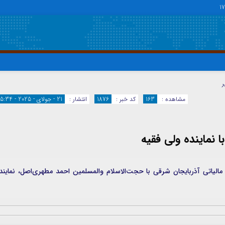
17
دسترسی سریع
پیوندها
ر
تماس با ما
گروه اجتماعی
مشاهده :
163
کد خبر :
1876
انتشار :
21 - جولای - 2025 - 15:34
پیوندهای سایت
گروه اقتصاد
سبد خريد
گروه سیاسی
ا نماینده ولی فقیه
برگه دو ستونه
گروه فرهنگ
مالیاتی آذربایجان شرقی با حجت‌الاسلام والمسلمین احمد مطهری‌اصل، نمایند