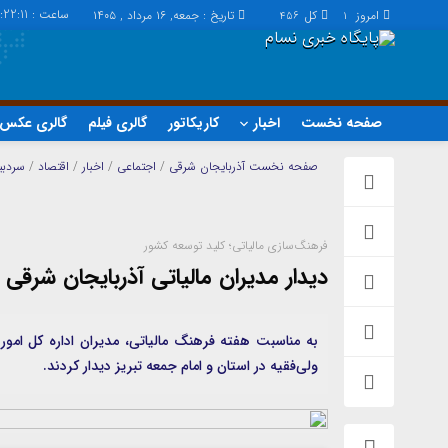
ساعت :
:22:11
امروز
کل
تاریخ : جمعه, ۱۶ مرداد , ۱۴۰۵
456
1
صفحه نخست
اخبار
کاریکاتور
گالری فیلم
گالری عکس
اخبار
چند رسانه
صفحه نخست
آذربایجان شرقی
/
اجتماعی
/
اخبار
/
اقتصاد
/
سردبی
اجتماعی
گالری فیلم
اقتصاد
گالری عکس
فرهنگ‌سازی مالیاتی؛ کلید توسعه کشور
سیاسی
حساب مشتری
دیدار مدیران مالیاتی آذربایجان شرقی ب
فرهنگ
به مناسبت هفته فرهنگ مالیاتی، مدیران اداره کل امور 
ولی‌فقیه در استان و امام جمعه تبریز دیدار کردند.