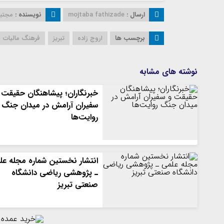
ارسال :
mojtaba fathizade
نویسنده :
مجتبی
برچسب ها
اروج زاده
تبریز
فرهنگ مالیات
نوشته های مشابه
خبرنگاران؛ پیشاهنگان حقیقت 
سفیران آرامش در میدان جنگ
روایت‌ها
انتشار نخستین شماره مجله عل
ـ پژوهشی ریاضی دانشگاه
صنعتی تبریز