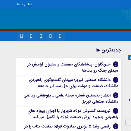
تماس با ما
ویژه خبری
نام کاربری یا نشانی ایمیل
اینستاگرام
جديدترين ها
اجتماعی
تلگرام
خبرنگاران؛ پیشاهنگان حقیقت و سفیران آرامش در
اقتصاد
رمز عبور
میدان جنگ روایت‌ها
سروش
سیاسی
دانشگاه صنعتی تبریز؛ میزبان گفت‌وگوی راهبردی
فرهنگ
ایتا
دانشگاه، صنعت و دولت برای حل مسائل جامعه
مرا به خاطر بسپار
آپارات
انتشار نخستین شماره مجله علمی ـ پژوهشی ریاضی
ه
دانشگاه صنعتی تبریز
واتساپ
نیرومند: گسترش فولاد شهریار با اجرای پروژه های
راهبردی زنجیره ارزش صنعت فولاد را تکمیل می‌کند
رفیعی رشد ۵ برابری صادرات فولاد صنعت بناب را در