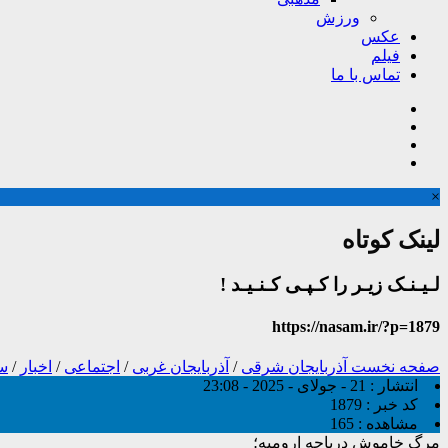
ورزش
عکس
فیلم
تماس با ما
×
لینک کوتاه
لـیـنـک زیـر را کـپـی کـنـیـد !
https://nasam.ir/?p=1879
صفحه نخست
آذربایجان شرقی
/
آذربایجان غربی
/
اجتماعی
/
اخبار
/
سر
انتشار :
21 - جولای - 2025 - 23:08
کد خبر :
1879
مشاهده :
165
مرگ خاموش دریاچه ارومیه؛