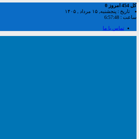
کل
454
امروز
0
تاریخ : پنجشنبه, ۱۵ مرداد , ۱۴۰۵
ساعت :
6:57:49
تماس با ما