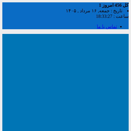
کل
456
امروز
1
تاریخ : جمعه, ۱۶ مرداد , ۱۴۰۵
ساعت :
18:33:27
تماس با ما