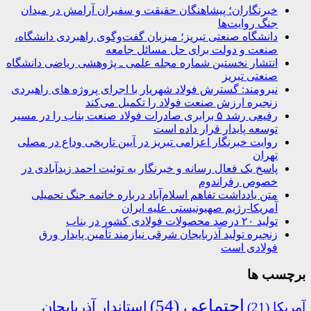
خبرنگاران؛ پیشاهنگان حقیقت و سفیران آرامش در میدان
جنگ روایت‌ها
دانشگاه صنعتی تبریز؛ میزبان گفت‌وگوی راهبردی دانشگاه،
صنعت و دولت برای حل مسائل جامعه
انتشار نخستین شماره مجله علمی ـ پژوهشی ریاضی دانشگاه
صنعتی تبریز
نیرومند: گسترش فولاد شهریار با اجرای پروژه های راهبردی
زنجیره ارزش صنعت فولاد را تکمیل می‌کند
رفیعی رشد ۵ برابری صادرات فولاد صنعت بناب را در مسیر
توسعه پایدار قرار داده است
روایت خبرنگار اعزامی تبریز در آیین تاریخی وداع در مصلی
تهران
پاسخ یک فعال رسانه و خبرنگار به توئیت احمد زیدآبادی در
خصوص رفراندوم
متن یادداشت تفاهم اسلام‌آباد درباره خاتمه جنگ تحمیلی
آمریکا-رژیم صهیونیستی علیه ایران
تولید ۲۰ درصد محصولات فولادی کشور در بناب
زنجیره تولید آذربایجان شرقی نیازمند تأمین پایدار ورق
فولادی است
برچسب ها
اجتماعی
(54)
استاندار آذربایجان
آمریکا
(21)