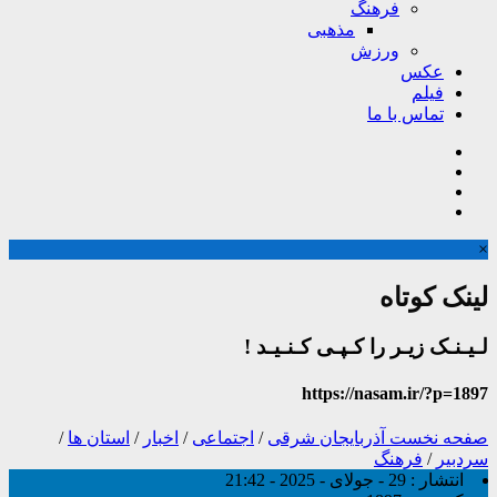
فرهنگ
مذهبی
ورزش
عکس
فیلم
تماس با ما
×
لینک کوتاه
لـیـنـک زیـر را کـپـی کـنـیـد !
https://nasam.ir/?p=1897
صفحه نخست
آذربایجان شرقی
/
اجتماعی
/
اخبار
/
استان ها
/
سردبیر
/
فرهنگ
انتشار :
29 - جولای - 2025 - 21:42