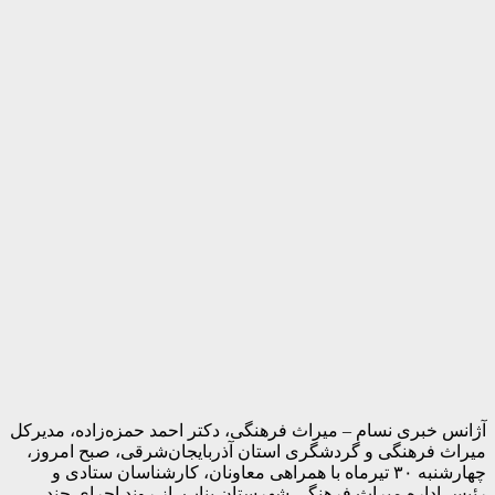
آژانس خبری نسام – میراث فرهنگی، دکتر احمد حمزه‌زاده، مدیرکل
میراث فرهنگی و گردشگری استان آذربایجان‌شرقی، صبح امروز،
چهارشنبه ۳۰ تیرماه با همراهی معاونان، کارشناسان ستادی و
رئیس اداره میراث فرهنگی شهرستان بناب، از روند اجرای چند