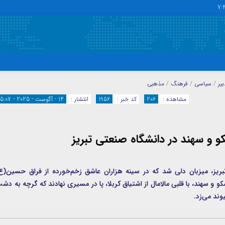
7:
دسترسی سریع
پیوندها
یر
/
سیاسی
/
فرهنگ
/
مذهبی
تماس با ما
گروه اجتماعی
مشاهده :
206
کد خبر :
1956
انتشار :
14 - آگوست - 2025 - 15:07
پیوندهای سایت
گروه اقتصاد
سبد خريد
گروه سیاسی
کو و سهند در دانشگاه صنعتی تبریز
برگه دو ستونه
گروه فرهنگ
بریز، میزبان دلی شد که در سینه هزاران عاشق زخم‌خورده از فراق حسین(ع
 و سهند، با قلبی مالامال از اشتیاق کربلا، پا در مسیری نهادند که گرچه به دش
وند می‌زد.