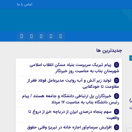
تماس با ما
ویژه خبری
نام کاربری یا نشانی ایمیل
اینستاگرام
جديدترين ها
اجتماعی
تلگرام
پیام تبریک سرپرست بنیاد مسکن انقلاب اسلامی
اقتصاد
رمز عبور
شهرستان بناب به مناسبت روز خبرنگار
سروش
سیاسی
تولید زیر آتش و آب؛ روایت مدیرعامل فولاد ظفر از
فرهنگ
ایتا
مقاومت تا خودکفایی
مرا به خاطر بسپار
آپارات
خبرنگاران پل ارتباطی دانشگاه و جامعه هستند / پیام
)
رئیس دانشگاه بناب به مناسبت ۱۷ مرداد
ت
واتساپ
سهم پنجاه درصدی ایران از دریاچه خزر از دروغ تا
واقعیت
افزایش سرسام‌آور اجاره خانه در تبریز؛ وقتی حقوق