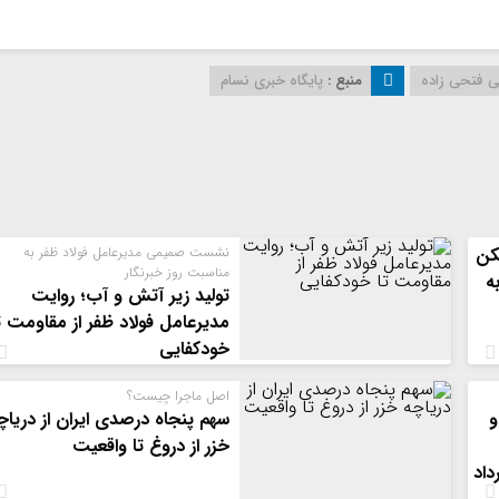
 فتحی زاده
منبع :
پایگاه خبری نسام
کن
نشست صمیمی مدیرعامل فولاد ظفر به
مناسبت روز خبرنگار
ه
تولید زیر آتش و آب؛ روایت
مدیرعامل فولاد ظفر از مقاومت ت
خودکفایی
اصل ماجرا چیست؟
و
سهم پنجاه درصدی ایران از دریاچ
خزر از دروغ تا واقعیت