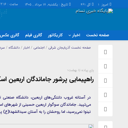
ساعت :
42:16
امروز
کل
تاریخ : یکشنبه, ۱۸ مرداد , ۱۴۰۵
461
1
صفحه نخست
اخبار
کاریکاتور
گالری فیلم
گالری عکس
اخبار
چند رسانه
صفحه نخست
آذربایجان شرقی
/
اجتماعی
/
اخبار
/
دانشگاه
/
سردب
اجتماعی
گالری فیلم
اقتصاد
گالری عکس
پای پیاده تا بهشت؛
سیاسی
حساب مشتری
راهپیمایی پرشور جاماندگان اربعین اس
فرهنگ
در آستانه غروب دلتنگی‌های اربعین، دانشگاه صنعتی ت
می‌تپید. جاماندگان سوگوار اربعین حسینی از شهرهای اسکو
نینوا نمی‌رسید، اما روحشان را به آستان سیدالشهدا(ع) پی