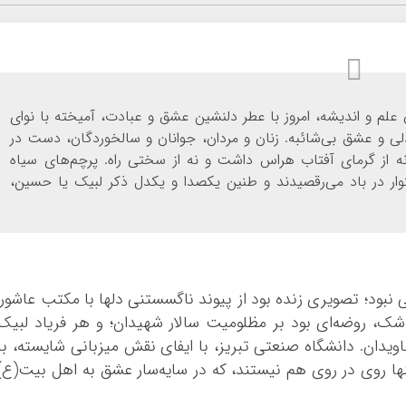
علم و اندیشه، امروز با عطر دلنشین عشق و عبادت، آمیخته با نوای
ی و عشق بی‌شائبه. زنان و مردان، جوانان و سالخوردگان، دست در
ه از گرمای آفتاب هراس داشت و نه از سختی راه. پرچم‌های سیاه
توار در باد می‌رقصیدند و طنین یکصدا و یکدل ذکر لبیک یا حسین،
بود؛ تصویری زنده بود از پیوند ناگسستنی دلها با مکتب عاشورا
شک، روضه‌ای بود بر مظلومیت سالار شهیدان؛ و هر فریاد لبیک
دان. دانشگاه صنعتی تبریز، با ایفای نقش میزبانی شایسته، با
تنها روی در روی هم نیستند، که در سایه‌سار عشق به اهل بیت(ع)