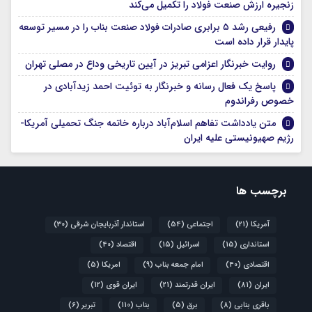
زنجیره ارزش صنعت فولاد را تکمیل می‌کند
رفیعی رشد ۵ برابری صادرات فولاد صنعت بناب را در مسیر توسعه
پایدار قرار داده است
روایت خبرنگار اعزامی تبریز در آیین تاریخی وداع در مصلی تهران
پاسخ یک فعال رسانه و خبرنگار به توئیت احمد زیدآبادی در
خصوص رفراندوم
متن یادداشت تفاهم اسلام‌آباد درباره خاتمه جنگ تحمیلی آمریکا-
رژیم صهیونیستی علیه ایران
برچسب ها
آمریکا
(21)
اجتماعی
(54)
استاندار آذربایجان شرقی
(30)
استانداری
(15)
اسرائیل
(15)
اقتصاد
(40)
اقتصادی
(40)
امام جمعه بناب
(9)
امریکا
(5)
ایران
(81)
ایران قدرتمند
(21)
ایران قوی
(12)
باقری بنابی
(8)
برق
(5)
بناب
(110)
تبریر
(6)