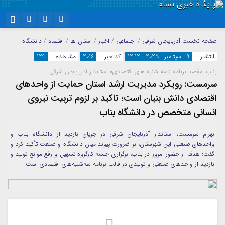
نام کاربری یا نشانی ایمیل
اینستاگرام
تلگرام
صفحه نخست
آذربایجان شرقی
/
اجتماعی
/
اخبار
/
استان ها
/
اقتصاد
/
دانشگاه
انتشار :
9 - سپتامبر - 2025 - 12:12
کد خبر :
2016
مشاهده :
129
سروش
ایتا
بناب، مقصد برنامه «سه شنبه های اقتصادی» استاندار آذربایجان شرقی
رمز عبور
آپارات
واتساپ
سرمست: رویکرد مدیریت ارشد استان حمایت از واحد‌های
اقتصادی دانش بنیان است؛ تاکید بر لزوم تربیت نیروی
انسانی متخصص در دانشگاه بناب
مرا به خاطر بسپار
بهرام سرمست، استاندار آذربایجان شرقی در جریان بازدید از دانشگاه بناب و
واحدهای صنعتی این شهرستان، بر ضرورت پیوند میان دانشگاه و صنعت تأکید کرد و
گفت: هدف از حضور امروز در بناب، برگزاری جلسه کارگروه تسهیل و رفع موانع تولید و
بازدید از واحدهای صنعتی و تولیدی در قالب برنامه سه‌شنبه‌های اقتصادی است.