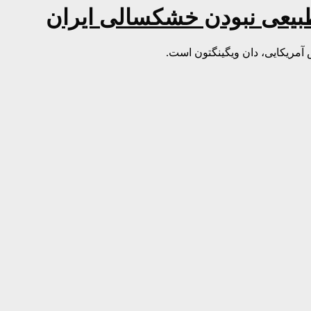
طبیعی نبودن خشکسالی ایران
 آمریکایی، دان ویگینگتون است.