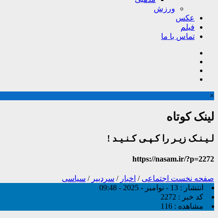
ورزش
عکس
فیلم
تماس با ما
×
لینک کوتاه
لـیـنـک زیـر را کـپـی کـنـیـد !
https://nasam.ir/?p=2272
صفحه نخست
اجتماعی
/
اخبار
/
سردبیر
/
سیاسی
انتشار :
13 - نوامبر - 2025 - 09:48
کد خبر :
2272
مشاهده :
116