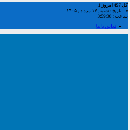
کل
457
امروز
1
تاریخ : شنبه, ۱۷ مرداد , ۱۴۰۵
ساعت :
3:59:38
تماس با ما