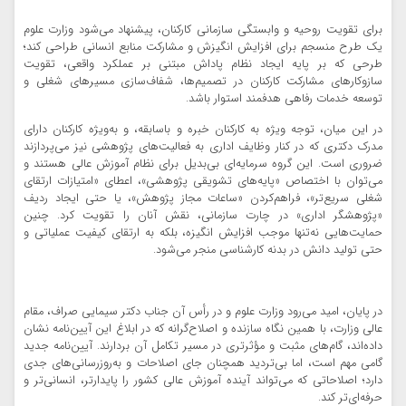
برای تقویت روحیه و وابستگی سازمانی کارکنان، پیشنهاد می‌شود وزارت علوم
یک طرح منسجم برای افزایش انگیزش و مشارکت منابع انسانی طراحی کند؛
طرحی که بر پایه ایجاد نظام پاداش مبتنی بر عملکرد واقعی، تقویت
سازوکارهای مشارکت کارکنان در تصمیم‌ها، شفاف‌سازی مسیرهای شغلی و
توسعه خدمات رفاهی هدفمند استوار باشد.
در این میان، توجه ویژه به کارکنان خبره و باسابقه، و به‌ویژه کارکنان دارای
مدرک دکتری که در کنار وظایف اداری به فعالیت‌های پژوهشی نیز می‌پردازند
ضروری است. این گروه سرمایه‌ای بی‌بدیل برای نظام آموزش عالی هستند و
می‌توان با اختصاص «پایه‌های تشویقی پژوهشی»، اعطای «امتیازات ارتقای
شغلی سریع‌تر»، فراهم‌کردن «ساعات مجاز پژوهش»، یا حتی ایجاد ردیف
«پژوهشگر اداری» در چارت سازمانی، نقش آنان را تقویت کرد. چنین
حمایت‌هایی نه‌تنها موجب افزایش انگیزه، بلکه به ارتقای کیفیت عملیاتی و
حتی تولید دانش در بدنه کارشناسی منجر می‌شود.
در پایان، امید می‌رود وزارت علوم و در رأس آن جناب دکتر سیمایی صراف، مقام
عالی وزارت، با همین نگاه سازنده و اصلاح‌گرانه که در ابلاغ این آیین‌نامه نشان
داده‌اند، گام‌های مثبت و مؤثرتری در مسیر تکامل آن بردارند. آیین‌نامه جدید
گامی مهم است، اما بی‌تردید همچنان جای اصلاحات و به‌روزرسانی‌های جدی
دارد؛ اصلاحاتی که می‌تواند آینده آموزش عالی کشور را پایدارتر، انسانی‌تر و
حرفه‌ای‌تر کند.