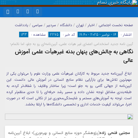
نام کاربری یا نشانی ایمیل
اینستاگرام
تلگرام
صفحه نخست
اجتماعی
/
اخبار
/
تهران
/
دانشگاه
/
سردبیر
/
سیاسی
/
یادداشت
انتشار :
14 - نوامبر - 2025 - 19:40
کد خبر :
2275
مشاهده :
133
سروش
ایتا
آیین نامه جدید استخدامی اعضای غیر هیات علمی، آیین‌نامه‌ای رو به جلو، اما ناتمام؛
رمز عبور
آپارات
واتساپ
نگاهی به چالش‌های پنهان بدنه غیرهیأت علمی آموزش
عالی
مرا به خاطر بسپار
ابلاغ آیین‌نامه جدید مربوط به کارکنان غیرهیأت علمی وزارت علوم را می‌توان یکی از
مهم‌ترین تلاش‌ها برای بازآرایی نظام منابع انسانی در آموزش عالی دانست. این
آیین‌نامه از جهاتی گامی رو به جلو است؛ زیرا ساختار وظایف را شفاف‌تر کرده، به
طبقه‌بندی مشاغل توجه نشان داده و مسیر رشد حرفه‌ای را تا حدی منظم‌تر کرده
است. توجه به آموزش‌های مستمر و شایستگی‌محوری نیز از نکاتی است که در صورت
اجرا، می‌تواند کیفیت خدمات اداری و تخصصی دانشگاه‌ها را ارتقا بخشد.
مجتبی فتحی زاده
(پژوهشگر حوزه منابع انسانی و بهره‌وری)؛ ابلاغ آیین‌نامه