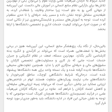
جدید مربوط به کارکنان غیرهیأت علمی وزارت علوم را می‌توان یکی از مهم‌ترین
تلاش‌ها برای بازآرایی نظام منابع انسانی در آموزش عالی دانست. این آیین‌نامه
از جهاتی گامی رو به جلو است؛ زیرا ساختار وظایف را شفاف‌تر کرده، به
طبقه‌بندی مشاغل توجه نشان داده و مسیر رشد حرفه‌ای را تا حدی منظم‌تر
کرده است. توجه به آموزش‌های مستمر و شایستگی‌محوری نیز از نکاتی است
که در صورت اجرا، می‌تواند کیفیت خدمات اداری و تخصصی دانشگاه‌ها را ارتقا
بخشد.
بااین‌حال، از نگاه یک پژوهشگر منابع انسانی، این آیین‌نامه هنوز در برخی
بخش‌ها با ضعف‌هایی همراه است که می‌تواند بر کارآمدی و انگیزه بدنه
کارشناسی تأثیر بگذارد. مهم‌ترین مسئله، ضعف در نظام انگیزشی و جبران
خدمات است؛ جایی که بار کاری و مسئولیت‌های تخصصی کارکنان با
مشوق‌های مالی و حرفه‌ای سازگاری لازم را ندارد. همچنین تفاوت‌های محیطی
دانشگاه‌ها نادیده گرفته شده و یک نسخه واحد برای همه دانشگاه‌ها پیشنهاد
شده است، درحالی‌که شرایط دانشگاهی کوچک، مناطق کم‌برخوردار یا
دانشگاه‌های مادر، نیازمند رویکردهای متفاوت هستند. ابهام در شاخص‌های
ارزیابی عملکرد نیز چالش دیگری است که می‌تواند زمینه ارزیابی‌های سلیقه‌ای
و کاهش اعتماد کارکنان را فراهم کند. علاوه بر این، جایگاه کارکنان غیرهیأت
علمی در فرآیند تصمیم‌سازی دانشگاه‌ها همچنان کم‌رنگ است؛ موضوعی که با
توجه به نقش حیاتی این افراد در اداره دانشگاه، باید به‌طور جدی‌تر مورد توجه
قرار گیرد.