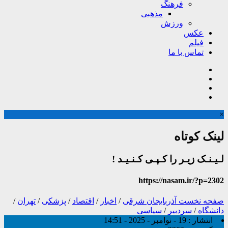
فرهنگ
مذهبی
ورزش
عکس
فیلم
تماس با ما
×
لینک کوتاه
لـیـنـک زیـر را کـپـی کـنـیـد !
https://nasam.ir/?p=2302
صفحه نخست
آذربایجان شرقی
/
اخبار
/
اقتصاد
/
پزشکی
/
تهران
/
دانشگاه
/
سردبیر
/
سیاسی
انتشار :
19 - نوامبر - 2025 - 14:51