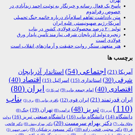
تهران
پاسخ یک فعال رسانه و خبرنگار به توئیت احمد زیدآبادی در
خصوص رفراندوم
متن یادداشت تفاهم اسلام‌آباد درباره خاتمه جنگ تحمیلی
آمریکا-رژیم صهیونیستی علیه ایران
تولید ۲۰ درصد محصولات فولادی کشور در بناب
زنجیره تولید آذربایجان شرقی نیازمند تأمین پایدار ورق
فولادی است
هنر متعهد، سنگر روایت حقیقت و آرمان‌های انقلاب است
برچسب ها
اجتماعی
(54)
استاندار آذربایجان
آمریکا
(21)
اقتصاد
(40)
شرقی
(30)
استانداری
(15)
اسرائیل
(15)
ایران
(80)
اقتصادی
(40)
امام جمعه بناب
(9)
امریکا
(5)
بناب
ایران قدرتمند
(21)
ایران قوی
(12)
باقری بنابی
(8)
برق
(5)
(110)
تبریز
(48)
تهران
(19)
ترامپ
(8)
جنگ
(8)
تبریر
(5)
دانشگاه
(14)
دانشگاه بناب
(16)
دانشگاه صنعتی تبریز
(16)
دولت
دکتر بهرام سرمست
(20)
دکتر فاتحی
وفاق ملی
(7)
دکتر بهزاد بینش
(6)
دکتر مجتبی فتحی زاده
(10)
فر
(8)
دکتر مسعود پزشکیان
(9)
رئیس جمهور
(5)
رهبری
(8)
سیاسی
(9)
عراقچی
(9)