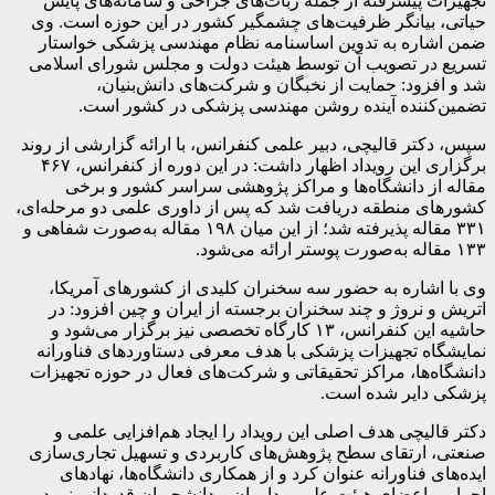
تجهیزات پیشرفته از جمله ربات‌های جراحی و سامانه‌های پایش
حیاتی، بیانگر ظرفیت‌های چشمگیر کشور در این حوزه است. وی
ضمن اشاره به تدوین اساسنامه نظام مهندسی پزشکی خواستار
تسریع در تصویب آن توسط هیئت دولت و مجلس شورای اسلامی
شد و افزود: حمایت از نخبگان و شرکت‌های دانش‌بنیان،
تضمین‌کننده آینده روشن مهندسی پزشکی در کشور است.
سپس، دکتر قالیچی، دبیر علمی کنفرانس، با ارائه گزارشی از روند
برگزاری این رویداد اظهار داشت: در این دوره از کنفرانس، ۴۶۷
مقاله از دانشگاه‌ها و مراکز پژوهشی سراسر کشور و برخی
کشورهای منطقه دریافت شد که پس از داوری علمی دو مرحله‌ای،
۳۳۱ مقاله پذیرفته شد؛ از این میان ۱۹۸ مقاله به‌صورت شفاهی و
۱۳۳ مقاله به‌صورت پوستر ارائه می‌شود.
وی با اشاره به حضور سه سخنران کلیدی از کشورهای آمریکا،
اتریش و نروژ و چند سخنران برجسته از ایران و چین افزود: در
حاشیه این کنفرانس، ۱۳ کارگاه تخصصی نیز برگزار می‌شود و
نمایشگاه تجهیزات پزشکی با هدف معرفی دستاوردهای فناورانه
دانشگاه‌ها، مراکز تحقیقاتی و شرکت‌های فعال در حوزه تجهیزات
پزشکی دایر شده است.
دکتر قالیچی هدف اصلی این رویداد را ایجاد هم‌افزایی علمی و
صنعتی، ارتقای سطح پژوهش‌های کاربردی و تسهیل تجاری‌سازی
ایده‌های فناورانه عنوان کرد و از همکاری دانشگاه‌ها، نهادهای
اجرایی، اعضای هیئت علمی، داوران و دانشجویان قدردانی نمود.