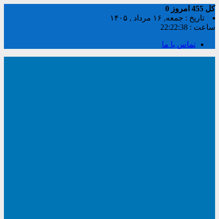
کل
455
امروز
0
تاریخ : جمعه, ۱۶ مرداد , ۱۴۰۵
ساعت :
22:22:39
تماس با ما