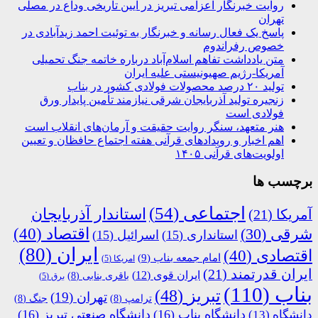
روایت خبرنگار اعزامی تبریز در آیین تاریخی وداع در مصلی
تهران
پاسخ یک فعال رسانه و خبرنگار به توئیت احمد زیدآبادی در
خصوص رفراندوم
متن یادداشت تفاهم اسلام‌آباد درباره خاتمه جنگ تحمیلی
آمریکا-رژیم صهیونیستی علیه ایران
تولید ۲۰ درصد محصولات فولادی کشور در بناب
زنجیره تولید آذربایجان شرقی نیازمند تأمین پایدار ورق
فولادی است
هنر متعهد، سنگر روایت حقیقت و آرمان‌های انقلاب است
اهم اخبار و رویدادهای قرآنی هفته اجتماع حافظان و تعیین
اولویت‌های قرآنی ۱۴۰۵
برچسب ها
اجتماعی
(54)
استاندار آذربایجان
آمریکا
(21)
اقتصاد
(40)
شرقی
(30)
استانداری
(15)
اسرائیل
(15)
ایران
(80)
اقتصادی
(40)
امام جمعه بناب
(9)
امریکا
(5)
ایران قدرتمند
(21)
ایران قوی
(12)
باقری بنابی
(8)
برق
(5)
بناب
(110)
تبریز
(48)
تهران
(19)
ترامپ
(8)
جنگ
(8)
دانشگاه بناب
(16)
دانشگاه صنعتی تبریز
(16)
دانشگاه
(13)