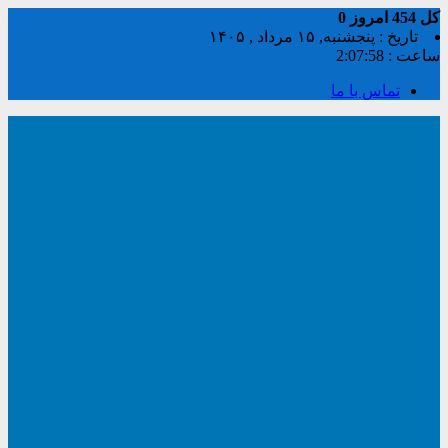
کل
454
امروز
0
تاریخ : پنجشنبه, ۱۵ مرداد , ۱۴۰۵
ساعت :
2:07:58
تماس با ما