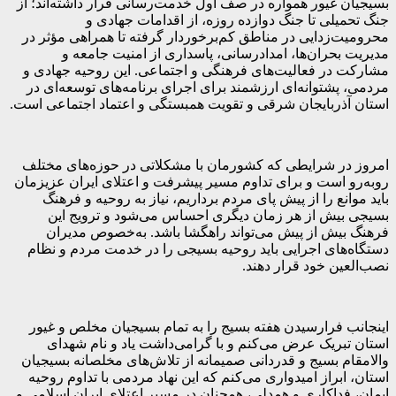
بسیجیان غیور همواره در صف اول خدمت‌رسانی قرار داشته‌اند؛ از
جنگ تحمیلی تا جنگ دوازده روزه، از اقدامات جهادی و
محرومیت‌زدایی در مناطق کم‌برخوردار گرفته تا همراهی مؤثر در
مدیریت بحران‌ها، امدادرسانی، پاسداری از امنیت جامعه و
مشارکت در فعالیت‌های فرهنگی و اجتماعی. این روحیه جهادی و
مردمی، پشتوانه‌ای ارزشمند برای اجرای برنامه‌های توسعه‌ای در
استان آذربایجان شرقی و تقویت همبستگی و اعتماد اجتماعی است.
امروز در شرایطی که کشورمان با مشکلاتی در حوزه‌های مختلف
روبه‌رو است و برای تداوم مسیر پیشرفت و اعتلای ایران عزیزمان
باید موانع را از پیش پای مردم برداریم، نیاز به روحیه و فرهنگ
بسیجی بیش از هر زمان دیگری احساس می‌شود و ترویج این
فرهنگ بیش از پیش می‌تواند راهگشا باشد. به‌خصوص مدیران
دستگاه‌های اجرایی باید روحیه بسیجی را در خدمت مردم و نظام
نصب‌العین خود قرار دهند.
اینجانب فرارسیدن هفته بسیج را به تمام بسیجیان مخلص و غیور
استان تبریک عرض می‌کنم و با گرامی‌داشت یاد و نام شهدای
والامقام بسیج و قدردانی صمیمانه از تلاش‌های مخلصانه بسیجیان
استان، ابراز امیدواری می‌کنم که این نهاد مردمی با تداوم روحیه
ایمان، فداکاری و همدلی، همچنان در مسیر اعتلای ایران اسلامی و