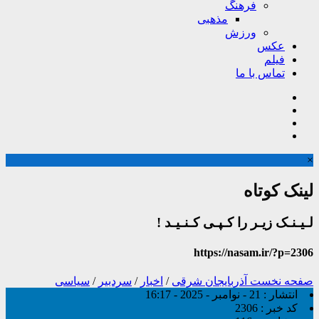
فرهنگ
مذهبی
ورزش
عکس
فیلم
تماس با ما
×
لینک کوتاه
لـیـنـک زیـر را کـپـی کـنـیـد !
https://nasam.ir/?p=2306
صفحه نخست
آذربایجان شرقی
/
اخبار
/
سردبیر
/
سیاسی
انتشار :
21 - نوامبر - 2025 - 16:17
کد خبر :
2306