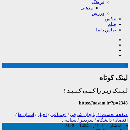
فرهنگ
مذهبی
ورزش
عکس
فیلم
تماس با ما
×
لینک کوتاه
لـیـنـک زیـر را کـپـی کـنـیـد !
https://nasam.ir/?p=2348
صفحه نخست
آذربایجان شرقی
/
اجتماعی
/
اخبار
/
استان ها
/
اقتصاد
/
دانشگاه
/
سردبیر
/
سیاسی
انتشار :
11 - آذر - 1404 - 21:39