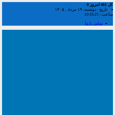
کل
461
امروز
0
تاریخ : دوشنبه, ۱۹ مرداد , ۱۴۰۵
ساعت :
10:16:26
تماس با ما