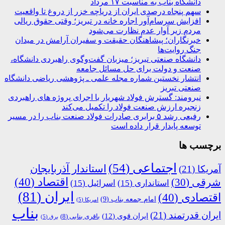
دانشگاه بناب به مناسبت ۱۷ مرداد
سهم پنجاه درصدی ایران از دریاچه خزر از دروغ تا واقعیت
افزایش سرسام‌آور اجاره خانه در تبریز؛ وقتی حقوق ریالی
مردم زیر آوار عدم نظارت می‌شود
خبرنگاران؛ پیشاهنگان حقیقت و سفیران آرامش در میدان
جنگ روایت‌ها
دانشگاه صنعتی تبریز؛ میزبان گفت‌وگوی راهبردی دانشگاه،
صنعت و دولت برای حل مسائل جامعه
انتشار نخستین شماره مجله علمی ـ پژوهشی ریاضی دانشگاه
صنعتی تبریز
نیرومند: گسترش فولاد شهریار با اجرای پروژه های راهبردی
زنجیره ارزش صنعت فولاد را تکمیل می‌کند
رفیعی رشد ۵ برابری صادرات فولاد صنعت بناب را در مسیر
توسعه پایدار قرار داده است
برچسب ها
اجتماعی
(54)
استاندار آذربایجان
آمریکا
(21)
اقتصاد
(40)
شرقی
(30)
استانداری
(15)
اسرائیل
(15)
ایران
(81)
اقتصادی
(40)
امام جمعه بناب
(9)
امریکا
(5)
بناب
ایران قدرتمند
(21)
ایران قوی
(12)
باقری بنابی
(8)
برق
(5)