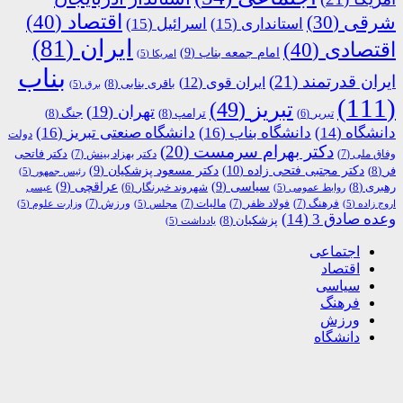
اقتصاد
(40)
شرقی
(30)
استانداری
(15)
اسرائیل
(15)
ایران
(81)
اقتصادی
(40)
امام جمعه بناب
(9)
امریکا
(5)
بناب
ایران قدرتمند
(21)
ایران قوی
(12)
باقری بنابی
(8)
برق
(5)
(111)
تبریز
(49)
تهران
(19)
ترامپ
(8)
جنگ
(8)
تبریر
(6)
دانشگاه
(14)
دانشگاه بناب
(16)
دانشگاه صنعتی تبریز
(16)
دولت
دکتر بهرام سرمست
(20)
دکتر فاتحی
وفاق ملی
(7)
دکتر بهزاد بینش
(7)
دکتر مجتبی فتحی زاده
(10)
فر
(8)
دکتر مسعود پزشکیان
(9)
رئیس جمهور
(5)
رهبری
(8)
سیاسی
(9)
عراقچی
(9)
شهروند خبرنگار
(6)
روابط عمومی
(5)
عیسی
فرهنگ
(7)
فولاد ظفر
(7)
مالیات
(7)
ورزش
(7)
اروج زاده
(5)
مجلس
(5)
وزارت علوم
(5)
وعده صادق 3
(14)
پزشکیان
(8)
یادداشت
(5)
اجتماعی
اقتصاد
سیاسی
فرهنگ
ورزش
دانشگاه