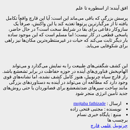
افق آینده: از اسطوره تا علم
پرسش بزرگی که باقی می‌ماند این است: آیا این قارچ واقعاً تکامل
‌یافته تا از مرگبارترین پرتوها تغذیه کند یا این واکنش، صرفاً یک
سازوکار دفاعی برای بقا در شرایط سخت است؟ در حال حاضر،
پاسخی قطعی در کار نیست؛ اما مسلم است که این موجود ساده
بار دیگر ثابت می‌کند که حیات در غیرمنتظره‌ترین مکان‌ها نیز راهی
برای شکوفایی می‌یابد.
این کشف شگفتی‌های طبیعت را به نمایش می‌گذارد و می‌تواند
الهام‌بخش فناوری‌های آینده در حوزه حفاظت در برابر تشعشع باشد.
راز قارچ سیاه چرنوبیل، هنوز کامل کشف نشده، اما نشانه‌های قوی
وجود دارد که مطالعه آن می‌تواند در آینده به دستاوردهای بزرگی
مانند ساخت سپرهای ضدتشعشع برای فضانوردان یا حتی روش‌های
جدید تأمین انرژی منجر شود
ارسال :
mojtaba fathizade
نویسنده :
مجتبی فتحی زاده
منبع :
پایگاه خبری نسام
برچسب ها
چرنوبیل
علمی
قارچ