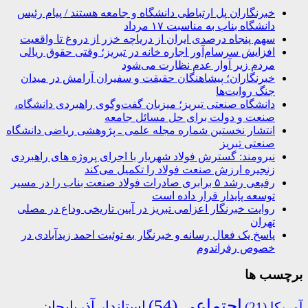
خبرنگاران پل ارتباطی دانشگاه و جامعه هستند / پیام رئیس
دانشگاه بناب به مناسبت ۱۷ مرداد
سهم پنجاه درصدی ایران از دریاچه خزر از دروغ تا واقعیت
افزایش سرسام‌آور اجاره خانه در تبریز؛ وقتی حقوق ریالی
مردم زیر آوار عدم نظارت می‌شود
خبرنگاران؛ پیشاهنگان حقیقت و سفیران آرامش در میدان
جنگ روایت‌ها
دانشگاه صنعتی تبریز؛ میزبان گفت‌وگوی راهبردی دانشگاه،
صنعت و دولت برای حل مسائل جامعه
انتشار نخستین شماره مجله علمی ـ پژوهشی ریاضی دانشگاه
صنعتی تبریز
نیرومند: گسترش فولاد شهریار با اجرای پروژه های راهبردی
زنجیره ارزش صنعت فولاد را تکمیل می‌کند
رفیعی رشد ۵ برابری صادرات فولاد صنعت بناب را در مسیر
توسعه پایدار قرار داده است
روایت خبرنگار اعزامی تبریز در آیین تاریخی وداع در مصلی
تهران
پاسخ یک فعال رسانه و خبرنگار به توئیت احمد زیدآبادی در
خصوص رفراندوم
برچسب ها
اجتماعی
(54)
استاندار آذربایجان
آمریکا
(21)