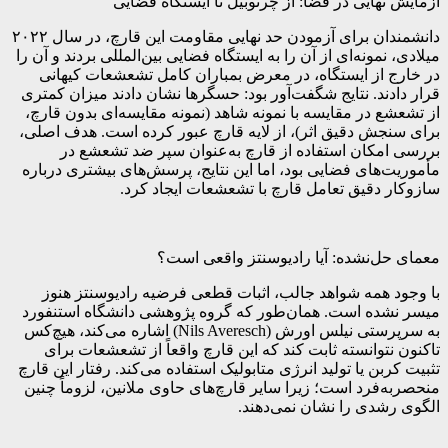
آزمایش نهایی در فضا: از چرنوبیل تا ایستگاه فضایی
دانشمندان برای آزمودن حد نهایی مقاومت این قارچ، در سال ۲۰۲۲
میلادی، نمونه‌ای از آن را به ایستگاه فضایی بین‌المللی بردند و آن را
در خارج از ایستگاه، در معرض بمباران کامل تشعشعات کیهانی
قرار دادند. نتایج شگفت‌آور بود: حسگرها نشان دادند میزان کمتری
از تشعشع در مقایسه با نمونه شاهد (نمونه مقایسه‌ای بدون قارچ،
برای سنجش دقیق اثر)، از لایه قارچ عبور کرده است. هدف اصلی،
بررسی امکان استفاده از قارچ به‌عنوان سپر ضد تشعشع در
مأموریت‌های فضایی بود، اما این نتایج، پرسش‌های بیشتری درباره
سازوکار دقیق تعامل قارچ با تشعشعات ایجاد کرد.
معمای حل‌نشده: آیا رادیوسنتز واقعی است؟
با وجود همه شواهد جالب، اثبات قطعی فرضیه رادیوسنتز هنوز
میسر نشده است. همان‌طور که گروه پژوهشی دانشگاه استنفورد
به سرپرستی نیلس اورش (Nils Averesch) اشاره می‌کند، هیچ‌کس
تاکنون نتوانسته ثابت کند که این قارچ واقعاً از تشعشعات برای
تثبیت کربن یا تولید انرژی متابولیک استفاده می‌کند. رفتار این قارچ
منحصربه‌فرد است؛ زیرا سایر قارچ‌های حاوی ملانین، لزوماً چنین
الگوی رشدی را نشان نمی‌دهند.