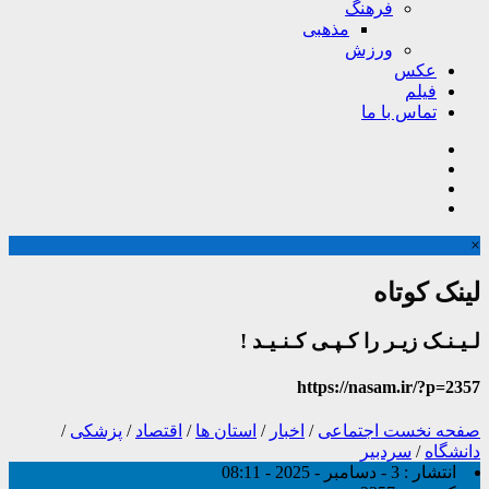
فرهنگ
مذهبی
ورزش
عکس
فیلم
تماس با ما
×
لینک کوتاه
لـیـنـک زیـر را کـپـی کـنـیـد !
https://nasam.ir/?p=2357
صفحه نخست
اجتماعی
/
اخبار
/
استان ها
/
اقتصاد
/
پزشکی
/
دانشگاه
/
سردبیر
انتشار :
3 - دسامبر - 2025 - 08:11