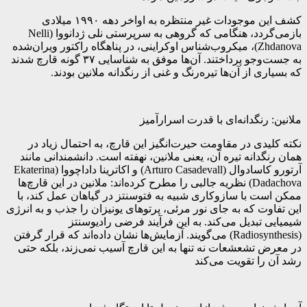
کشف این موجودات غیر منتظره به اواخر دهه ۱۹۹۰ میلادی
بازمی‌گردد، هنگامی که گروهی به سرپرستی نلی ژدانووا (Nelli
Zhdanova)، میکروب‌شناس اوکراینی، در پناهگاه راکتور ویران‌شده
به جست‌وجو پرداختند. آن‌ها موفق به شناسایی ۳۷ گونه قارچ شدند
که بسیاری از آن‌ها تیره‌رنگ و غنی از رنگدانه ملانین بودند.
ملانین: رنگدانه‌ای با قدرت اسرارآمیز
نکته کلیدی در مقاومت حیرت‌انگیز این قارچ، به احتمال زیاد در
همان رنگدانه تیره آن، یعنی ملانین، نهفته است. دانشمندانی مانند
آرتورو کاسادوال (Arturo Casadevall) و اکاترینا داداچووا (Ekaterina
Dadachova) نظریه جالبی را مطرح کرده‌اند: ملانین در این قارچ‌ها
ممکن است با سازوکاری شبیه به فتوسنتز در گیاهان عمل کند، با
این تفاوت که به جای نور مرئی، پرتوهای یونیزان را جذب و به انرژی
شیمیایی تبدیل می‌کند. به این فرآیند فرضی رادیوسنتز
(Radiosynthesis) می‌گویند. آزمایش‌ها نشان داده‌اند که قرار گرفتن
در معرض تشعشعات نه تنها به این قارچ آسیب نمی‌زند، بلکه حتی
رشد آن را تقویت می‌کند