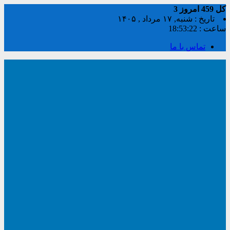
کل
459
امروز
3
تاریخ : شنبه, ۱۷ مرداد , ۱۴۰۵
ساعت :
18:53:23
تماس با ما