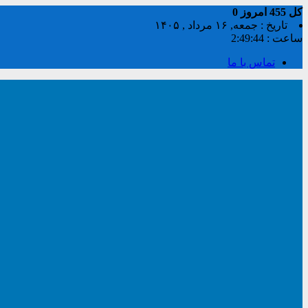
کل
455
امروز
0
تاریخ : جمعه, ۱۶ مرداد , ۱۴۰۵
ساعت :
2:49:44
تماس با ما