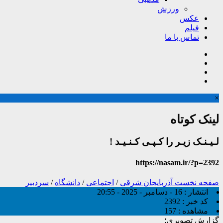
ورزش
عکس
فیلم
تماس با ما
×
لینک کوتاه
لـیـنـک زیـر را کـپـی کـنـیـد !
https://nasam.ir/?p=2392
صفحه نخست
آذربایجان شرقی
/
اجتماعی
/
دانشگاه
/
سردبیر
انتشار :
16 - دسامبر - 2025 - 20:55
کد خبر :
2392
مشاهده :
157
گزارش تصویری؛