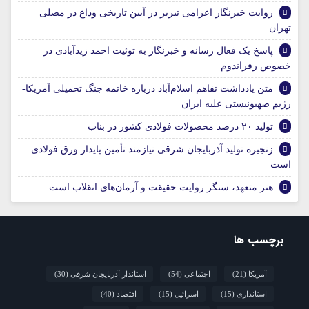
روایت خبرنگار اعزامی تبریز در آیین تاریخی وداع در مصلی
تهران
پاسخ یک فعال رسانه و خبرنگار به توئیت احمد زیدآبادی در
خصوص رفراندوم
متن یادداشت تفاهم اسلام‌آباد درباره خاتمه جنگ تحمیلی آمریکا-
رژیم صهیونیستی علیه ایران
تولید ۲۰ درصد محصولات فولادی کشور در بناب
زنجیره تولید آذربایجان شرقی نیازمند تأمین پایدار ورق فولادی
است
هنر متعهد، سنگر روایت حقیقت و آرمان‌های انقلاب است
برچسب ها
آمریکا
(21)
اجتماعی
(54)
استاندار آذربایجان شرقی
(30)
استانداری
(15)
اسرائیل
(15)
اقتصاد
(40)