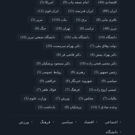
اقتصادی
(40)
امام جمعه بناب
(9)
امریکا
(5)
ایران
(80)
ایران قدرتمند
(21)
ایران قوی
(12)
باقری بنابی
(8)
برق
(5)
بناب
(110)
تبریر
(5)
تبریز
(48)
ترامپ
(8)
تهران
(19)
جنگ
(8)
دانشگاه
(14)
دانشگاه بناب
(16)
دانشگاه صنعتی تبریز
(16)
دولت وفاق ملی
(7)
دکتر بهرام سرمست
(20)
دکتر بهزاد بینش
(6)
دکتر فاتحی فر
(8)
دکتر مجتبی فتحی زاده
(10)
دکتر مسعود پزشکیان
(9)
رئیس جمهور
(5)
رهبری
(8)
روابط عمومی
(5)
سیاسی
(9)
شهروند خبرنگار
(6)
عراقچی
(9)
عیسی اروج زاده
(5)
فرهنگ
(7)
فولاد ظفر
(7)
مالیات
(7)
مجلس
(5)
ورزش
(7)
وزارت علوم
(5)
وعده صادق 3
(14)
پزشکیان
(8)
یادداشت
(5)
اجتماعی
اقتصاد
سیاسی
فرهنگ
ورزش
دانشگاه