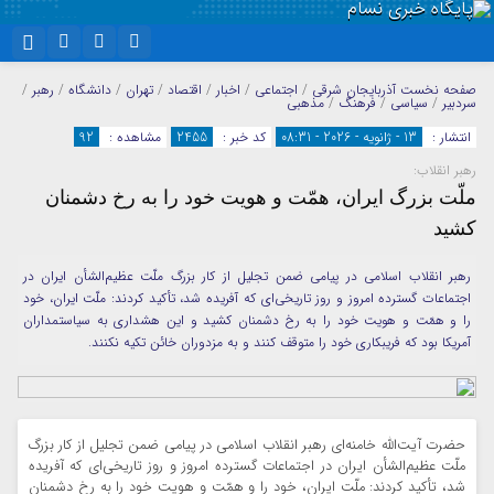
نام کاربری یا نشانی ایمیل
اینستاگرام
تلگرام
صفحه نخست
آذربایجان شرقی
/
اجتماعی
/
اخبار
/
اقتصاد
/
تهران
/
دانشگاه
/
رهبر
/
سردبیر
/
سیاسی
/
فرهنگ
/
مذهبی
سروش
ایتا
انتشار :
13 - ژانویه - 2026 - 08:31
کد خبر :
2455
مشاهده :
92
رمز عبور
رهبر انقلاب:
آپارات
واتساپ
ملّت بزرگ ایران، همّت و هویت خود را به رخ دشمنان
کشید
مرا به خاطر بسپار
رهبر انقلاب اسلامی در پیامی ضمن تجلیل از کار بزرگ ملّت عظیم‌الشأن ایران در
اجتماعات گسترده امروز و روز تاریخی‌ای که آفریده شد، تأکید کردند: ملّت ایران، خود
را و همّت و هویت خود را به رخ دشمنان کشید و این هشداری به سیاستمداران
آمریکا بود که فریبکاری خود را متوقف کنند و به مزدوران خائن تکیه نکنند.
حضرت آیت‌الله خامنه‌ای رهبر انقلاب اسلامی در پیامی ضمن تجلیل از کار بزرگ
ملّت عظیم‌الشأن ایران در اجتماعات گسترده امروز و روز تاریخی‌ای که آفریده
شد، تأکید کردند: ملّت ایران، خود را و همّت و هویت خود را به رخ دشمنان