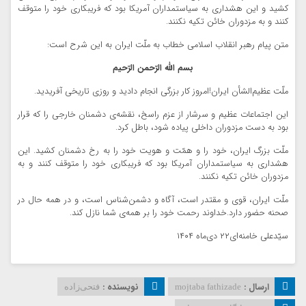
کشید و این هشداری به سیاستمداران آمریکا بود که فریبکاری خود را متوقف
کنند و به مزدوران خائن تکیه نکنند.
متن پیام رهبر انقلاب اسلامی خطاب به ملّت ایران به این شرح‌ است:
بسم الله الرّحمن الرّحیم
ملّت عظیم‌الشأن ایران!
امروز کار بزرگی انجام دادید و روزی تاریخی آفریدید.
این اجتماعات عظیم و سرشار از عزم راسخ، نقشه‌ی دشمنان خارجی را که قرار
بود به دست مزدوران داخلی پیاده شود، باطل کرد.
ملّت بزرگ ایران، خود را و همّت و هویت خود را به رخ دشمنان کشید. این
هشداری به سیاستمداران آمریکا بود که فریبکاری خود را متوقف کنند و به
مزدوران خائن تکیه نکنند.
ملّت ایران، قوی و مقتدر است، آگاه و دشمن‌شناس است، و در همه حال در
صحنه حضور دارد.
خداوند رحمت خود را بر همه‌ی شما نازل کند.
سیّدعلی خامنه‌ای
۲۲ دی‌ماه ۱۴۰۴
ارسال :
نویسنده :
mojtaba fathizade
فتحی‌زاده