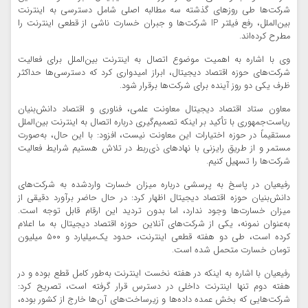
شرکت‌ها طی روزهای گذشته سه مطالبه اصلی شامل دسترسی به اینترنت
بین‌الملل، رفع فیلتر IP شرکت‌ها و جبران خسارت ناشی از قطعی اینترنت را
مطرح کرده‌اند.
وی با اشاره به اهمیت موضوع اتصال به اینترنت بین‌الملل برای فعالیت
شرکت‌های حوزه اقتصاد دیجیتال، ابراز امیدواری کرد که دسترسی‌ها حداکثر
ظرف یکی دو روز آینده برای شرکت‌ها برقرار شود.
معاون ستاد اقتصاد دیجیتال معاونت علمی، فناوری و اقتصاد دانش‌بنیان
ریاست‌جمهوری با تأکید بر اینکه تصمیم‌گیری درباره اتصال به اینترنت بین‌الملل
مستقیماً در حوزه اختیارات این معاونت نیست، افزود: با این حال، به‌صورت
مستمر و از طریق رایزنی با نهادهای ذی‌ربط در تلاش هستیم شرایط فعالیت
شرکت‌ها را تسهیل کنیم.
رفیعیان در پاسخ به پرسشی درباره میزان خسارت واردشده به شرکت‌های
دانش‌بنیان حوزه اقتصاد دیجیتال اظهار کرد: در حال حاضر برآورد دقیقی از
میزان خسارت‌ها وجود ندارد، اما بدون تردید این ارقام قابل توجه است.
به‌عنوان نمونه، یکی از شرکت‌های آنلاین حوزه اقتصاد دیجیتال به ما اعلام
کرده است، طی دو هفته قطعی اینترنت، حدود یک‌میلیارد و ۵۰۰ میلیون
تومان خسارت متحمل شده است.
رفیعیان با اشاره به اینکه در هفته نخست اینترنت به‌طور کامل قطع بوده و در
هفته دوم تنها اینترنت داخلی در دسترس قرار گرفته است، تصریح کرد:
شرکت‌هایی که بخش عمده داده‌ها و زیرساخت‌های آن‌ها خارج از کشور بوده،