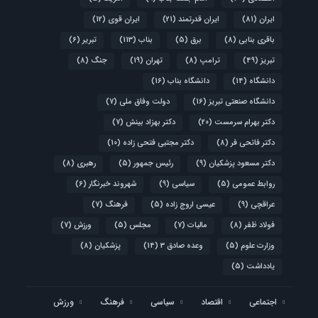
ایران
(81)
ایران قدرتمند
(21)
ایران قوی
(12)
باقری بنابی
(8)
برق
(5)
بناب
(113)
تبریر
(6)
تبریز
(49)
ترامپ
(8)
تهران
(19)
جنگ
(8)
دانشگاه
(14)
دانشگاه بناب
(16)
دانشگاه صنعتی تبریز
(16)
دولت وفاق ملی
(7)
دکتر بهرام سرمست
(20)
دکتر بهزاد بینش
(7)
دکتر فاتحی فر
(8)
دکتر مجتبی فتحی زاده
(10)
دکتر مسعود پزشکیان
(9)
رئیس جمهور
(5)
رهبری
(8)
روابط عمومی
(5)
سیاسی
(9)
شهروند خبرنگار
(6)
عراقچی
(9)
عیسی اروج زاده
(5)
فرهنگ
(7)
فولاد ظفر
(8)
مالیات
(7)
مجلس
(5)
ورزش
(7)
وزارت علوم
(5)
وعده صادق 3
(14)
پزشکیان
(8)
یادداشت
(5)
اجتماعی
اقتصاد
سیاسی
فرهنگ
ورزش