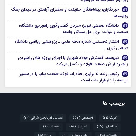
خبرنگاران؛ پیشاهنگان حقیقت و سفیران آرامش در میدان جنگ
روایت‌ها
دانشگاه صنعتی تبریز؛ میزبان گفت‌وگوی راهبردی دانشگاه،
صنعت و دولت برای حل مسائل جامعه
انتشار نخستین شماره مجله علمی ـ پژوهشی ریاضی دانشگاه
صنعتی تبریز
نیرومند: گسترش فولاد شهریار با اجرای پروژه های راهبردی
زنجیره ارزش صنعت فولاد را تکمیل می‌کند
رفیعی رشد ۵ برابری صادرات فولاد صنعت بناب را در مسیر
توسعه پایدار قرار داده است
برچسب ها
آمریکا
(21)
اجتماعی
(54)
استاندار آذربایجان شرقی
(30)
استانداری
(15)
اسرائیل
(15)
اقتصاد
(40)
اقتصادی
(40)
امام جمعه بناب
(9)
امریکا
(5)