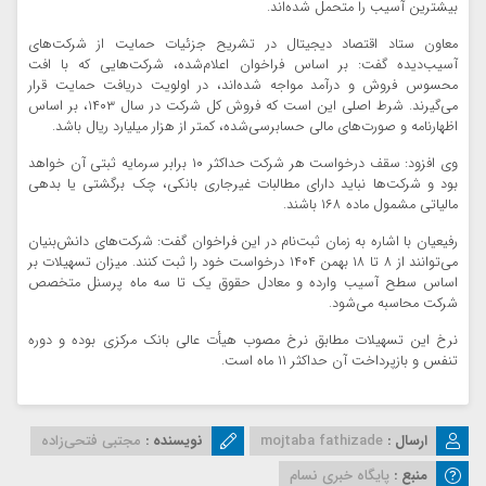
بیشترین آسیب را متحمل شده‌اند.
معاون ستاد اقتصاد دیجیتال در تشریح جزئیات حمایت از شرکت‌های
آسیب‌دیده گفت: بر اساس فراخوان اعلام‌شده، شرکت‌هایی که با افت
محسوس فروش و درآمد مواجه شده‌اند، در اولویت دریافت حمایت قرار
می‌گیرند. شرط اصلی این است که فروش کل شرکت در سال ۱۴۰۳، بر اساس
اظهارنامه و صورت‌های مالی حسابرسی‌شده، کمتر از هزار میلیارد ریال باشد.
وی افزود: سقف درخواست هر شرکت حداکثر ۱۰ برابر سرمایه ثبتی آن خواهد
بود و شرکت‌ها نباید دارای مطالبات غیرجاری بانکی، چک برگشتی یا بدهی
مالیاتی مشمول ماده ۱۶۸ باشند.
رفیعیان با اشاره به زمان ثبت‌نام در این فراخوان گفت: شرکت‌های دانش‌بنیان
می‌توانند از ۸ تا ۱۸ بهمن ۱۴۰۴ درخواست خود را ثبت کنند. میزان تسهیلات بر
اساس سطح آسیب وارده و معادل حقوق یک تا سه ماه پرسنل متخصص
شرکت محاسبه می‌شود.
نرخ این تسهیلات مطابق نرخ مصوب هیأت عالی بانک مرکزی بوده و دوره
تنفس و بازپرداخت آن حداکثر ۱۱ ماه است.
ارسال :
mojtaba fathizade
نویسنده :
مجتبی فتحی‌زاده
منبع :
پایگاه خبری نسام