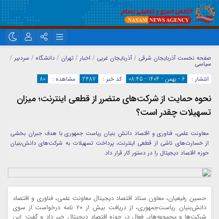
نام کاربری یا نشانی ایمیل
اینستاگرام
تلگرام
صفحه نخست
آذربایجان شرقی
/
آذربایجان غربی
/
اخبار
/
تهران
/
دانشگاه
/
سردبیر
/
سیاسی
سروش
ایتا
انتشار :
6 - بهمن - 1404 - 08:45
کد خبر :
2487
مشاهده :
80
رمز عبور
آپارات
واتساپ
نحوه حمایت از شرکت‌های متضرر از قطعی اینترنت؛ میزان
تسهیلات چقدر است؟
مرا به خاطر بسپار
معاونت علمی، فناوری و اقتصاد دانش بنیان ریاست جمهوری با هدف جبران بخشی
از خسارت‌های ناشی از قطعی اینترنت، پرداخت تسهیلات به شرکت‌های دانش‌بنیان
حوزه اقتصاد دیجیتال را در دستور کار قرار داد.
حسین رفیعیان، معاون ستاد اقتصاد دیجیتال معاونت علمی، فناوری و اقتصاد
دانش‌بنیان ریاست‌جمهوری، از دریافت بیش از ۲۰ نامه درخواست از سوی
شرکت‌ها و مجموعه‌های فعال در حوزه اقتصاد دیجیتال خبر داد و گفت: این