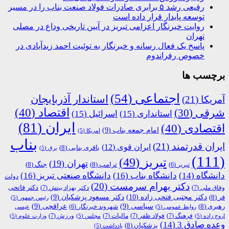
رفیعی رشد ۵ برابری صادرات فولاد صنعت بناب را در مسیر
توسعه پایدار قرار داده است
روایت خبرنگار اعزامی تبریز در آیین تاریخی وداع در مصلی
تهران
پاسخ یک فعال رسانه و خبرنگار به توئیت احمد زیدآبادی در
خصوص رفراندوم
برچسب ها
اجتماعی
(54)
استاندار آذربایجان
آمریکا
(21)
اقتصاد
(40)
شرقی
(30)
استانداری
(15)
اسرائیل
(15)
ایران
(81)
اقتصادی
(40)
امام جمعه بناب
(9)
امریکا
(5)
بناب
ایران قدرتمند
(21)
ایران قوی
(12)
باقری بنابی
(8)
برق
(5)
(111)
تبریز
(49)
تهران
(19)
ترامپ
(8)
جنگ
(8)
تبریر
(6)
دانشگاه
(14)
دانشگاه بناب
(16)
دانشگاه صنعتی تبریز
(16)
دولت
دکتر بهرام سرمست
(20)
دکتر فاتحی
وفاق ملی
(7)
دکتر بهزاد بینش
(7)
دکتر مجتبی فتحی زاده
(10)
فر
(8)
دکتر مسعود پزشکیان
(9)
رئیس جمهور
(5)
رهبری
(8)
سیاسی
(9)
عراقچی
(9)
شهروند خبرنگار
(6)
روابط عمومی
(5)
عیسی
فرهنگ
(7)
فولاد ظفر
(7)
مالیات
(7)
ورزش
(7)
اروج زاده
(5)
مجلس
(5)
وزارت علوم
(5)
وعده صادق 3
(14)
پزشکیان
(8)
یادداشت
(5)