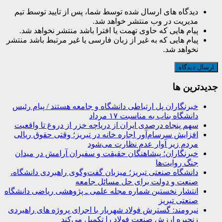
دیدگاه های ارسال شده توسط شما، پس از تایید توسط تیم
مدیریت در وب منتشر خواهد شد.
پیام هایی که حاوی تهمت یا افترا باشد منتشر نخواهد شد.
پیام هایی که به غیر از زبان فارسی یا غیر مرتبط باشد منتشر
نخواهد شد.
جديدترين ها
خبرنگاران پل ارتباطی دانشگاه و جامعه هستند / پیام رئیس
دانشگاه بناب به مناسبت ۱۷ مرداد
سهم پنجاه درصدی ایران از دریاچه خزر از دروغ تا واقعیت
افزایش سرسام‌آور اجاره خانه در تبریز؛ وقتی حقوق ریالی
مردم زیر آوار عدم نظارت می‌شود
خبرنگاران؛ پیشاهنگان حقیقت و سفیران آرامش در میدان
جنگ روایت‌ها
دانشگاه صنعتی تبریز؛ میزبان گفت‌وگوی راهبردی دانشگاه،
صنعت و دولت برای حل مسائل جامعه
انتشار نخستین شماره مجله علمی ـ پژوهشی ریاضی دانشگاه
صنعتی تبریز
نیرومند: گسترش فولاد شهریار با اجرای پروژه های راهبردی
زنجیره ارزش صنعت فولاد را تکمیل می‌کند