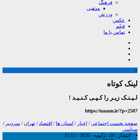
فرهنگ
مذهبی
ورزش
عکس
فیلم
تماس با ما
×
لینک کوتاه
لـیـنـک زیـر را کـپـی کـنـیـد !
https://nasam.ir/?p=2507
صفحه نخست
اجتماعی
/
اخبار
/
استان ها
/
اقتصاد
/
تهران
/
سردبیر
/
سیاسی
انتشار :
26 - ژانویه - 2026 - 11:11