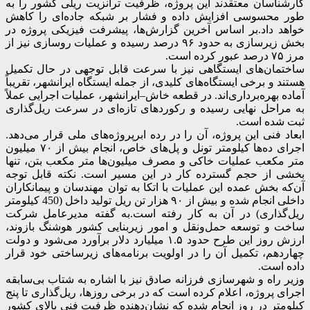
کارشناسان معتقدند این پروژه، ظرفیت ترانزیت ریلی کشور را به‌
طور محسوسی افزایش داده و فشار بر شبکه جاده‌ای را کاهش
خواهد داد.
بر اساس آخرین گزارش‌ها، پیشرفت فیزیکی پروژه در
بخش زیرسازی به حدود ۹۶ درصد رسیده و عملیات روسازی نیز از
مرز ۷۵ درصد عبور کرده است.
ساختمان‌های ایستگاهی نیز با سرعت قابل توجهی در حال تکمیل
هستند و برخی ایستگاه‌های کلیدی، از جمله ایستگاه ایرانشهر، تقریباً
آماده بهره‌برداری‌اند.
در قطعه خاش–ایرانشهر، عملیات اجرایی عملاً
به مراحل نهایی رسیده و رکوردهای تازه‌ای در سرعت ریل‌گذاری
ثبت شده است.
ابعاد فنی این پروژه، آن را در رده ابرپروژه‌های ملی قرار می‌دهد.
اجرای ده‌ها کیلومتر تونل و پل‌های خاص، انجام بیش از ۷۰ میلیون
متر مکعب عملیات خاکی و مصرف میلیون‌ها متر مکعب بتن، تنها
بخشی از حجم گسترده کار در این مسیر است.
نکته قابل توجه
آن‌که بخش عمده این عملیات با اتکا به توان مهندسان و پیمانکاران
داخلی انجام شده و بیش از ۹۰ هزار تن ریل تولید داخل (450 کیلومتر
ریل‌گذاری) در آن به کار رفته است.
به گفته مدیرعامل شرکت
ساخت و توسعه حمل‌ونقل و امور زیربنایی کشور هوشنگ بازوند،
ارزش روز این طرح حدود ۱.۵ میلیارد دلار برآورد می‌شود و دولت
چهاردهم، تکمیل آن را در اولویت برنامه‌های زیرساختی خود قرار
داده است.
وزیر راه و شهرسازی فرزانه صادق نیز با اشاره به شتاب بی‌سابقه
اجرای پروژه، اعلام کرده است که در برخی روزها، ریل‌گذاری تا پنج
کیلومتر در روز انجام شده که نشان‌دهنده ظرفیت فنی بالای کشور