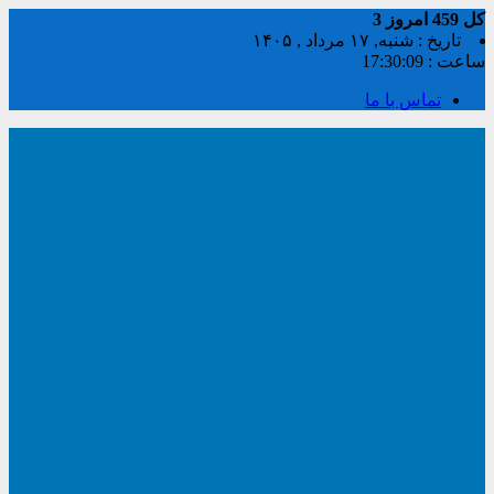
کل
459
امروز
3
تاریخ : شنبه, ۱۷ مرداد , ۱۴۰۵
ساعت :
17:30:09
تماس با ما