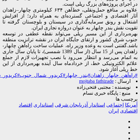
در اجرای پروژه‌های بزرگ ریلی است.
علاوه بر منافع حمل‌ونقلی، خط‌آهن ۶۳۴ کیلومتری چابهار–زاهدان
آثار اقتصادی و اجتماعی گسترده‌ای به همراه دارد؛ از افزایش
اشتغال و رونق سرمایه‌گذاری در سیستان و بلوچستان گرفته تا
تقویت نقش بندر چابهار به ‌عنوان دروازه تجاری ایران.
بهره‌برداری از این مسیر ریلی می‌تواند نقطه عطفی در توسعه
جنوب شرق کشور و ارتقای جایگاه ایران در نقشه ترانزیت منطقه
باشد.
گفتنی است به وعده وزیر راه، عملیات ساخت راه‌آهن چابهار-
زاهدان پس از 15 سال (از سال 1389 شمسی)، تا پایان سال جاری
به اتمام می‌رسد و انتظار می‌رود با نصب تجهیزات لازم از جملع
علائم الکترونیکی خط، از خردادماه سال آینده بهره‌برداری از این
خط ریلی آغاز شود.
#راه‌آهن_چابهار_زاهدان
#بندر_چابهار
#کریدور_شمال_جنوب
#کریدور
ارسال :
mojtaba fathizade
نویسنده :
مجتبی فتحی‌زاده
منبع :
پایگاه خبری نسام
برچسب ها
آمریکا
اجتماعی
استاندار آذربایجان شرقی
استانداری
اقتصاد
اقتصادی
ایران