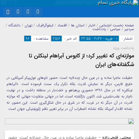
نام کاربری یا نشانی ایمیل
اینستاگرام
تلگرام
صفحه نخست
اجتماعی
/
اخبار
/
استان ها
/
اقتصاد
/
اینفوگرافیک
/
تهران
/
دانشگاه
/
سردبیر
/
سیاسی
/
یادداشت
سروش
ایتا
انتشار :
1 - فوریه - 2026 - 22:55
کد خبر :
2516
مشاهده :
96
رمز عبور
یادداشت ویژه
آپارات
واتساپ
موازنه‌ای که تغییر کرد؛ از کابوس آبراهام لینکلن تا
شگفتانه‌های ایران
مرا به خاطر بسپار
حقیقت ماجرا ساده و در عین حال چندلایه است: حضور ناوهای غول‌پیکر آمریکایی در
خلیج فارس، دیگر نه نمایش قدرت بلکه تکرار یک سنت فرسوده است. «آبراهام
لینکلن» که در سال ۱۳۹۸ حضوری پرهیاهو و خفت‌بار در منطقه داشت و در نهایت
ناچار به عقب‌نشینی شد، اکنون بازگشته است، اما در جهانی متفاوت؛ جهانی که موازنه
قدرت در آن دیگر نه در غرب، که در شرق در حال شکل‌گیری است. این حضور، نه
نشانه اقتدار آمریکا، بلکه نشانه اضطراب آن در برابر تغییر نظم ژئوپلیتیکی جهان است.
مجتبی فتحی‌زاده
– حقیقت ماجرا ساده و در عین حال چندلایه است: حضور