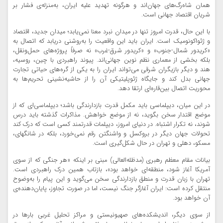
همان شاه‌رگ‌های جهان‌اند و هرگونه تهدید علیه ایران، به‌منزله‌ی فشار بر
شریان اقتصاد جهانی است.
با این حال، قدرت امروز تنها در میدان نبرد معنا نمی‌یابد؛ میدان جدید، اقتصاد
و ژئواکونومیک است. ایران باید این واقعیت را به‌روشنی دریابد که اتصال به
«کریدور شمال-جنوب» و «کریدور شرق-غرب» نه صرفاً پروژه‌های حمل‌ونقل،
بلکه بخشی از معماری نظم نوین جهانی‌اند. پیوند راهبردی با چین، روسیه،
هند و دیگر بازیگران شرقی می‌تواند ایران را به یکی از گره‌های حیاتی تجارت
جهانی بدل کند و جایگاه ژئوپلیتیکی آن را از حاشیه‌نشینی تحریم‌ها به
محوریت اتصال بین‌قاره‌ای ارتقا دهد.
در این میان، دیپلماسی باید مکمل قدرت بازدارندگی باشد؛ دیپلماسی‌ای که از
موضع اقتدار سخن بگوید، نه از موضع خواهش. مذاکرات گذشته باید درس
شوند، نه تکرار اشتباه. در دنیای امروز، دیپلمات قدرتمند کسی است که درک کند
تحولات جهان دیگر در بروکسل و واشنگتن رقم نمی‌خورد، بلکه در شانگهای،
مسکو، دهلی و تهران در حال شکل‌گیری است.
بیانات مقام معظم رهبری (مدظله‌العالی) مبنی بر اینکه «هر جنگی که از سوی
آمریکا آغاز شود، منطقه‌ای خواهد بود»، بازتاب همین درک راهبردی است.
تهران با زبان قدرت و منطق بازدارندگی سخن می‌گوید و این پیام را به‌وضوح
منتقل کرده است: ایران آغازگر جنگ نیست، اما در صورت تجاوز، پایان‌دهنده‌ی
آن خواهد بود.
از سوی دیگر، اندیشکده‌های صهیونیستی و مراکز تحلیل غربی بارها در