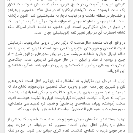
ناوهای غول‌پیکر آمریکایی در خلیج فارس، دیگر نه نمایش قدرت بلکه تکرار
یک سنت فرسوده است. «آبراهام لینکلن» که در سال ۱۳۹۸ حضوری پرهیاهو
و خفت‌بار در منطقه داشت و در نهایت ناچار به عقب‌نشینی شد، اکنون بازگشته
است، اما در جهانی متفاوت؛ جهانی که موازنه قدرت در آن دیگر نه در غرب، که
در شرق در حال شکل‌گیری است. این حضور، نه نشانه اقتدار آمریکا، بلکه
نشانه اضطراب آن در برابر تغییر نظم ژئوپلیتیکی جهان است.
در واقع، ایالات متحده سال‌هاست که درگیر بحران درونی مشروعیت، فرسایش
قدرت اقتصادی و فروریختن هژمونی نظامی خود است. قدرتی که زمانی به نام
«نظم لیبرال جهانی» شناخته می‌شد، امروز در برابر محورهای نوظهور شرق – از
چین و روسیه تا هند و ایران – در حال فروپاشی تدریجی است. جنگ‌های
نیابتی، تحریم‌های بی‌ثمر و شکست‌های پیاپی در خاورمیانه، همگی نشانه‌های
این افول‌اند.
ایران اما در دل این دگرگونی، نه تماشاگر بلکه بازیگری فعال است. تجربه‌های
تلخ و شیرین چهار دهه اخیر و به‌ویژه جنگ تحمیلی دوازده‌روزه، نشان داد که
در میدان نبرد مدرن، برتری به‌وسیله‌ی خلاقیت و چابکی استراتژیک به‌دست
می‌آید، نه صرفاً با انباشت تجهیزات گران‌قیمت. ایران با ترکیب هوشمند قدرت
سخت (موشک، پهپاد، سامانه‌های پدافندی) و قدرت نرم (دیپلماسی منطقه‌ای،
محور مقاومت و اهرم‌های اقتصادی)، توانسته قواعد بازی را بازتعریف کند.
تهدید بسته‌شدن تنگه‌های حیاتی هرمز و باب‌المندب، نه شعار، بلکه بخشی از
منطق بازدارندگی فعال ایران است؛ مسیری که می‌تواند در صورت بروز
ماجراجویی غرب، به نقطه‌ی شکست نظام انرژی جهانی بدل شود. این دو تنگه