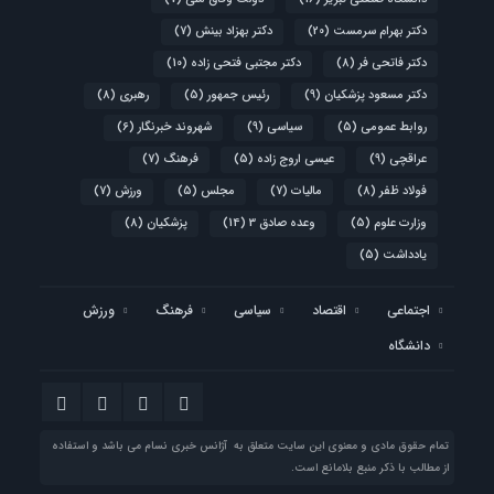
دکتر بهرام سرمست
(20)
دکتر بهزاد بینش
(7)
دکتر فاتحی فر
(8)
دکتر مجتبی فتحی زاده
(10)
دکتر مسعود پزشکیان
(9)
رئیس جمهور
(5)
رهبری
(8)
روابط عمومی
(5)
سیاسی
(9)
شهروند خبرنگار
(6)
عراقچی
(9)
عیسی اروج زاده
(5)
فرهنگ
(7)
فولاد ظفر
(8)
مالیات
(7)
مجلس
(5)
ورزش
(7)
وزارت علوم
(5)
وعده صادق 3
(14)
پزشکیان
(8)
یادداشت
(5)
اجتماعی
اقتصاد
سیاسی
فرهنگ
ورزش
دانشگاه
تمام حقوق مادی و معنوی این سایت متعلق به آژانس خبری نسام می باشد و استفاده
از مطالب با ذکر منبع بلامانع است.