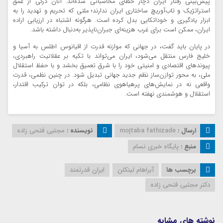
پیش‌بینی رفتار ایران دچار خطای محاسباتی شده‌اند. آنان درکی از عمق
استراتژیک و تاب‌آوریچ ساختاری ایران ندارند؛ ملتی که تحریم و تهدید را به
ابزار یادگیری و خوداتکایی بدل کرده است. هرگونه اشتباه در ارزیابی اراده
ایران، ممکن است برای غرب هزینه‌ای جبران‌ناپذیر به‌دنبال داشته باشد.
در پایان باید گفت، در جهانی که موازنه قدرت از اقیانوس اطلس به آسیا و
خلیج فارس منتقل می‌شود، ایران می‌تواند با تکیه بر عقلانیت راهبردی،
پیوندهای اقتصادی و امنیتی خود را با شرق تعمیق بخشد و با حفظ استقلال
ملی، به محور توازن‌ساز نظم جدید جهانی تبدیل شود. در چنین نظمی، قدرت
واقعی نه در نمایش‌های پرهیاهوی نظامی، بلکه در توان ترکیب اقتدار،
استقلال و هوشمندی نهفته است.
ارسال :
mojtaba fathizade
نویسنده :
مجتبی فتحی زاده
منبع :
پایگاه خبری نسام
برچسب ها
آبراهام لینکلن
ایران قدرتمند
دکتر مجتبی فتحی زاده
نوشته های مشابه