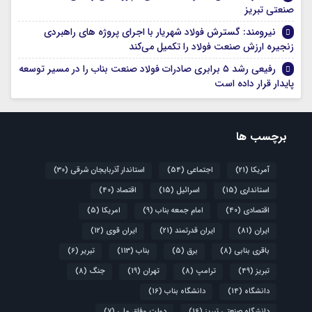
صنعتی تبریز
نیرومند: گسترش فولاد شهریار با اجرای پروژه های راهبردی
زنجیره ارزش صنعت فولاد را تکمیل می‌کند
رفیعی رشد ۵ برابری صادرات فولاد صنعت بناب را در مسیر توسعه
پایدار قرار داده است
برچسب ها
آمریکا
(21)
اجتماعی
(54)
استاندار آذربایجان شرقی
(30)
استانداری
(15)
اسرائیل
(15)
اقتصاد
(40)
اقتصادی
(40)
امام جمعه بناب
(9)
امریکا
(5)
ایران
(81)
ایران قدرتمند
(21)
ایران قوی
(12)
باقری بنابی
(8)
برق
(5)
بناب
(113)
تبریر
(6)
تبریز
(49)
ترامپ
(8)
تهران
(19)
جنگ
(8)
دانشگاه
(14)
دانشگاه بناب
(16)
دانشگاه صنعتی تبریز
(16)
دولت وفاق ملی
(7)